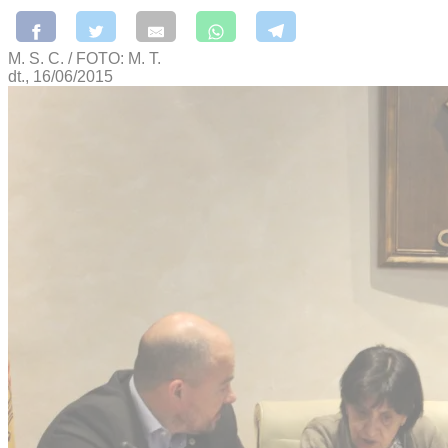
M. S. C. / FOTO: M. T.
dt., 16/06/2015