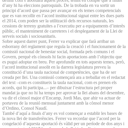
definir com s’abordarà aquest procés, tenint en compte que a finals
d’any hi ha eleccions parroquials. De la trobada en va sortir un
principi d’acord que passa per avançar en els temes competencials
que es van recollir en l’acord institucional signat entre les dues parts
el 2014, com poden ser la utilització dels recursos naturals, les
cessions de terreny gratuïtes a l’executiu per a equipaments d’interès
públic, el manteniment de carreteres i el desplegament de la Llei de
serveis socials i sociosanitaris.
Sobre aquest darrer punt, Ferrer va explicar que farà arribar un
esborrany del reglament que regula la creació i el funcionament de la
comissió nacional de benestar social, formada pels comuns i el
Govern, perquè els cònsols hi facin aportacions amb l’objectiu que
es pugui adoptar en breu. Per aprofundir en tots aquests temes, però,
l’acord institucional assolit en la darrera legislatura preveu la
constitució d’una taula nacional de competències, que ha de ser
creada per llei. Una comissió començarà ara a treballar en el redactat
del text –com es constitueix la taula nacional, com es prenen els
acords, qui hi participa...– per dibuixar l’estructura pel proper
mandat ja que no hi ha temps per aprovar la llei abans del desembre,
va dir el cònsol major d’Encamp, Jordi Mas, que ahir va actuar de
portaveu de la reunió mensual juntament amb la cònsol menor
d’Ordino, Consol Naudí.
També d’aquí a finals d’any es vol començar a establir les bases de
la nova llei de transferències. Ferrer va recordar que l’acord per la
congelació d’aquesta aportació és vàlid per un període de dos anys i