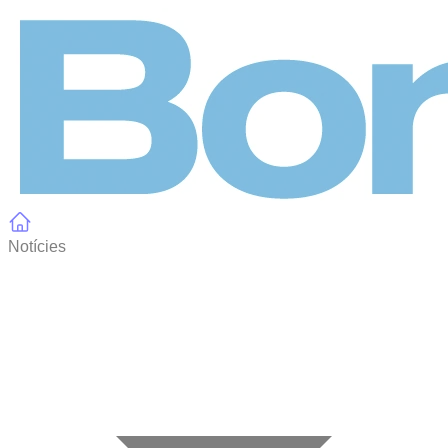
Panell de gestió de galetes
Notícies