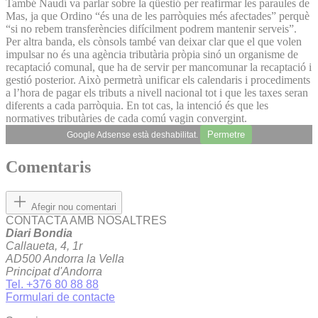
També Naudí va parlar sobre la qüestió per reafirmar les paraules de
Mas, ja que Ordino “és una de les parròquies més afectades” perquè
“si no rebem transferències difícilment podrem mantenir serveis”.
Per altra banda, els cònsols també van deixar clar que el que volen
impulsar no és una agència tributària pròpia sinó un organisme de
recaptació comunal, que ha de servir per mancomunar la recaptació i
gestió posterior. Això permetrà unificar els calendaris i procediments
a l’hora de pagar els tributs a nivell nacional tot i que les taxes seran
diferents a cada parròquia. En tot cas, la intenció és que les
normatives tributàries de cada comú vagin convergint.
Permetre
Google Adsense està deshabilitat.
Comentaris
Afegir nou comentari
CONTACTA AMB NOSALTRES
Diari Bondia
Callaueta, 4, 1r
AD500 Andorra la Vella
Principat d'Andorra
Tel. +376 80 88 88
Formulari de contacte