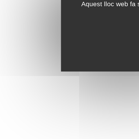
Aquest lloc web fa s