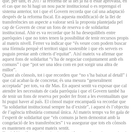
que, per tant, el 2017 la reforma de la llei ja ha d’estar aprovada, en
el cas que no hi hagi un nou pacte institucional o es reprengui el
sistema anterior, tot i que el Govern recorda que cal una adaptació
després de la reforma fiscal. En aquesta modificació de la llei de
transferències un aspecte a valorar serà la proposta plantejada pel
cap de Govern de crear un fons de reserva o de solidaritat
institucional. Ahir es va recordar que hi ha desequilibris entre
parròquies i que no totes tenen la possibilitat de tenir recursos propis
al mateix nivell. Ferrer va indicar que “és veure com podem buscar
una fórmula perquè el territori sigui sostenible i que els serveis es
puguin prestar amb criteris d’equitat”. Així mateix va afirmar que
aquest fons de solidaritat “s’ha de negociar conjuntament amb els
comuns” i que “pot ser una idea com en pot sorgir una altra de
millor”.
Quant als cònsols, tot i que recorden que “no s’ha baixat al detall” i
que cal acabar-la de concretar, és una mesura “generalment
acceptada” per tots, va dir Mas. En aquest sentit va exposar que cal
atendre les necessitats de cada parròquia i que el Govern també ha
de tenir un fons de reserva per poder fer front a les eventualitats que
hi pugui haver al país. El cònsol major encampadà va recordar que
“la solidaritat institucional sempre ha d’existir”, i aquest és l’objectiu
de l’agència tributària comunal única. Al mateix temps va fer gala de
l’esperit de solidaritat que “els comuns ja hem demostrat amb la
congelació de les transferències” i va assegurar que tots els cònsols
es mantenen en aquest mateix sentit.