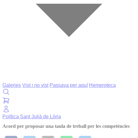
Galeries
Vist i no vist
Passava per aquí
Hemeroteca
Política
Sant Julià de Lòria
Acord per proposar una taula de treball per les competències