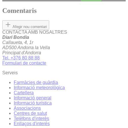
Comentaris
Afegir nou comentari
CONTACTA AMB NOSALTRES
Diari Bondia
Callaueta, 4, 1r
AD500 Andorra la Vella
Principat d'Andorra
Tel. +376 80 88 88
Formulari de contacte
Serveis
Farmàcies de guàrdia
Informació meteorològica
Cartellera
Informació general
Informació turística
Associacions
Centres de salut
Telèfons d'interès
Enllaços d'interés