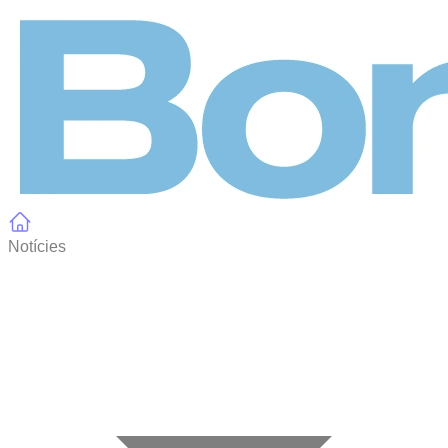
Panell de gestió de galetes
Notícies