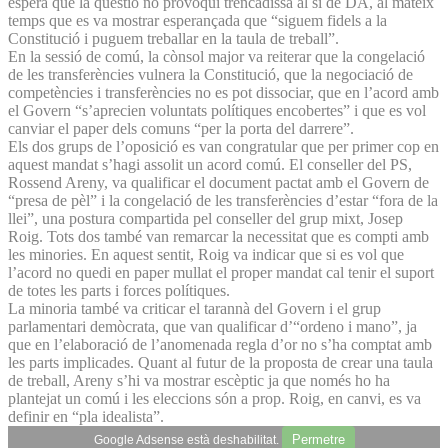
espera que la qüestió no provoqui trencadissa al si de DA, al mateix
temps que es va mostrar esperançada que “siguem fidels a la
Constitució i puguem treballar en la taula de treball”.
En la sessió de comú, la cònsol major va reiterar que la congelació
de les transferències vulnera la Constitució, que la negociació de
competències i transferències no es pot dissociar, que en l’acord amb
el Govern “s’aprecien voluntats polítiques encobertes” i que es vol
canviar el paper dels comuns “per la porta del darrere”.
Els dos grups de l’oposició es van congratular que per primer cop en
aquest mandat s’hagi assolit un acord comú. El conseller del PS,
Rossend Areny, va qualificar el document pactat amb el Govern de
“presa de pèl” i la congelació de les transferències d’estar “fora de la
llei”, una postura compartida pel conseller del grup mixt, Josep
Roig. Tots dos també van remarcar la necessitat que es compti amb
les minories. En aquest sentit, Roig va indicar que si es vol que
l’acord no quedi en paper mullat el proper mandat cal tenir el suport
de totes les parts i forces polítiques.
La minoria també va criticar el tarannà del Govern i el grup
parlamentari demòcrata, que van qualificar d’“ordeno i mano”, ja
que en l’elaboració de l’anomenada regla d’or no s’ha comptat amb
les parts implicades. Quant al futur de la proposta de crear una taula
de treball, Areny s’hi va mostrar escèptic ja que només ho ha
plantejat un comú i les eleccions són a prop. Roig, en canvi, es va
definir en “pla idealista”.
Permetre
Google Adsense està deshabilitat.