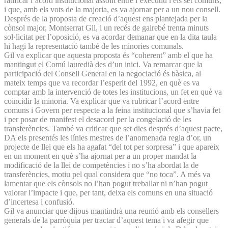
ratificar l’acord institucional assolit entre l’executiu i els set comuns,
i que, amb els vots de la majoria, es va ajornar per a un nou consell.
Després de la proposta de creació d’aquest ens plantejada per la
cònsol major, Montserrat Gil, i un recés de gairebé trenta minuts
sol·licitat per l’oposició, es va acordar demanar que en la dita taula
hi hagi la representació també de les minories comunals.
Gil va explicar que aquesta proposta és “coherent” amb el que ha
mantingut el Comú lauredià des d’un inici. Va remarcar que la
participació del Consell General en la negociació és bàsica, al
mateix temps que va recordar l’esperit del 1992, en què es va
comptar amb la intervenció de totes les institucions, un fet en què va
coincidir la minoria. Va explicar que va rubricar l’acord entre
comuns i Govern per respecte a la feina institucional que s’havia fet
i per posar de manifest el desacord per la congelació de les
transferències. També va criticar que set dies després d’aquest pacte,
DA els presentés les línies mestres de l’anomenada regla d’or, un
projecte de llei que els ha agafat “del tot per sorpresa” i que apareix
en un moment en què s’ha ajornat per a un proper mandat la
modificació de la llei de competències i no s’ha abordat la de
transferències, motiu pel qual considera que “no toca”. A més va
lamentar que els cònsols no l’han pogut treballar ni n’han pogut
valorar l’impacte i que, per tant, deixa els comuns en una situació
d’incertesa i confusió.
Gil va anunciar que dijous mantindrà una reunió amb els consellers
generals de la parròquia per tractar d’aquest tema i va afegir que