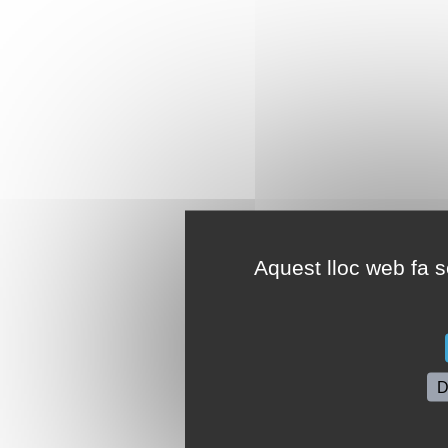
Aquest lloc web fa se
D