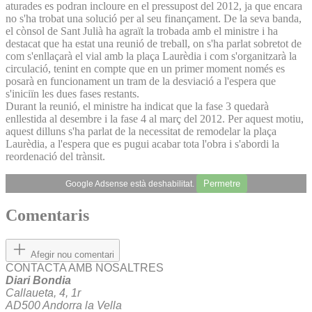
aturades es podran incloure en el pressupost del 2012, ja que encara
no s'ha trobat una solució per al seu finançament. De la seva banda,
el cònsol de Sant Julià ha agraït la trobada amb el ministre i ha
destacat que ha estat una reunió de treball, on s'ha parlat sobretot de
com s'enllaçarà el vial amb la plaça Laurèdia i com s'organitzarà la
circulació, tenint en compte que en un primer moment només es
posarà en funcionament un tram de la desviació a l'espera que
s'iniciïn les dues fases restants.
Durant la reunió, el ministre ha indicat que la fase 3 quedarà
enllestida al desembre i la fase 4 al març del 2012. Per aquest motiu,
aquest dilluns s'ha parlat de la necessitat de remodelar la plaça
Laurèdia, a l'espera que es pugui acabar tota l'obra i s'abordi la
reordenació del trànsit.
Permetre
Google Adsense està deshabilitat.
Comentaris
Afegir nou comentari
CONTACTA AMB NOSALTRES
Diari Bondia
Callaueta, 4, 1r
AD500 Andorra la Vella