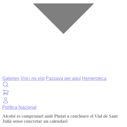
Galeries
Vist i no vist
Passava per aquí
Hemeroteca
Política
Nacional
Alcobé es compromet amb Pintat a concloure el Vial de Sant
Julià sense concretar un calendari