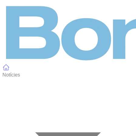
Panell de gestió de galetes
Notícies