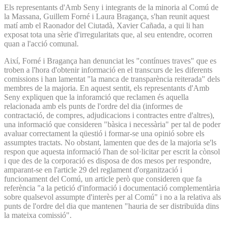
Els representants d'Amb Seny i integrants de la minoria al Comú de
la Massana, Guillem Forné i Laura Bragança, s'han reunit aquest
matí amb el Raonador del Ciutadà, Xavier Cañada, a qui li han
exposat tota una sèrie d'irregularitats que, al seu entendre, ocorren
quan a l'acció comunal.
Així, Forné i Bragança han denunciat les "contínues traves" que es
troben a l'hora d'obtenir informació en el transcurs de les diferents
comissions i han lamentat "la manca de transparència reiterada" dels
membres de la majoria. En aquest sentit, els representants d'Amb
Seny expliquen que la inforamció que reclamen és aquella
relacionada amb els punts de l'ordre del dia (informes de
contractació, de compres, adjudicacions i contractes entre d'altres),
una informació que consideren "bàsica i necessària" per tal de poder
avaluar correctament la qüestió i formar-se una opinió sobre els
assumptes tractats. No obstant, lamenten que des de la majoria se'ls
respon que aquesta informació l'han de sol·licitar per escrit la cònsol
i que des de la corporació es disposa de dos mesos per respondre,
amparant-se en l'article 29 del reglament d'organització i
funcionament del Comú, un article però que consideren que fa
referència "a la petició d'informació i documentació complementària
sobre qualsevol assumpte d'interès per al Comú" i no a la relativa als
punts de l'ordre del dia que mantenen "hauria de ser distribuïda dins
la mateixa comissió".