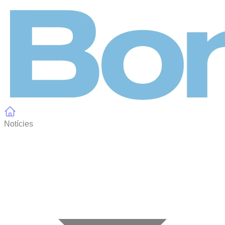
Panell de gestió de galetes
Notícies