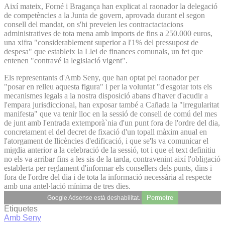
Així mateix, Forné i Bragança han explicat al raonador la delegació
de competències a la Junta de govern, aprovada durant el segon
consell del mandat, on s'hi preveien les contractactacions
administratives de tota mena amb imports de fins a 250.000 euros,
una xifra "considerablement superior a l'1% del pressupost de
despesa" que estableix la Llei de finances comunals, un fet que
entenen "contravé la legislació vigent".
Els representants d'Amb Seny, que han optat pel raonador per
"posar en relleu aquesta figura" i per la voluntat "d'esgotar tots els
mecanismes legals a la nostra disposició abans d'haver d'acudir a
l'empara jurisdiccional, han exposar també a Cañada la "irregularitat
manifesta" que va tenir lloc en la sessió de consell de comú del mes
de junt amb l'entrada extemporà`nia d'un punt fora de l'ordre del dia,
concretament el del decret de fixació d'un topall màxim anual en
l'atorgament de llicències d'edificació, i que se'ls va comunicar el
migdia anterior a la celebració de la sessió, tot i que el text definitiu
no els va arribar fins a les sis de la tarda, contravenint així l'obligació
establerta per reglament d'informar els consellers dels punts, dins i
fora de l'ordre del dia i de tota la informació necessària al respecte
amb una antel·lació mínima de tres dies.
Permetre
Google Adsense està deshabilitat.
Etiquetes
Amb Seny