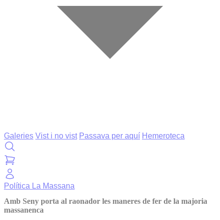
Galeries
Vist i no vist
Passava per aquí
Hemeroteca
Política
La Massana
Amb Seny porta al raonador les maneres de fer de la majoria
massanenca