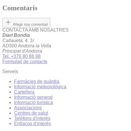
Comentaris
Afegir nou comentari
CONTACTA AMB NOSALTRES
Diari Bondia
Callaueta, 4, 1r
AD500 Andorra la Vella
Principat d'Andorra
Tel. +376 80 88 88
Formulari de contacte
Serveis
Farmàcies de guàrdia
Informació meteorològica
Cartellera
Informació general
Informació turística
Associacions
Centres de salut
Telèfons d'interès
Enllaços d'interés