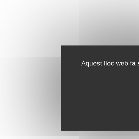
Aquest lloc web fa s