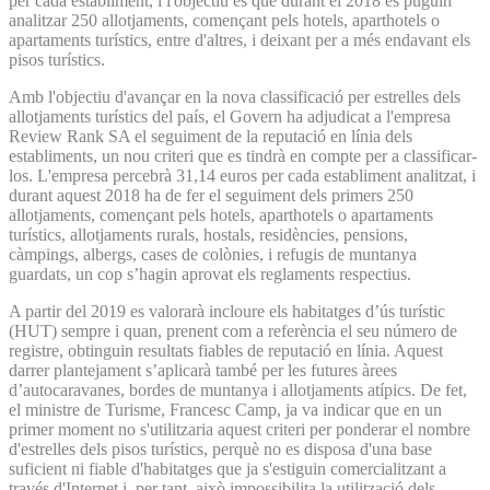
per cada establiment, i l'objectiu és que durant el 2018 es puguin
analitzar 250 allotjaments, començant pels hotels, aparthotels o
apartaments turístics, entre d'altres, i deixant per a més endavant els
pisos turístics.
Amb l'objectiu d'avançar en la nova classificació per estrelles dels
allotjaments turístics del país, el Govern ha adjudicat a l'empresa
Review Rank SA el seguiment de la reputació en línia dels
establiments, un nou criteri que es tindrà en compte per a classificar-
los. L'empresa percebrà 31,14 euros per cada establiment analitzat, i
durant aquest 2018 ha de fer el seguiment dels primers 250
allotjaments, començant pels hotels, aparthotels o apartaments
turístics, allotjaments rurals, hostals, residències, pensions,
càmpings, albergs, cases de colònies, i refugis de muntanya
guardats, un cop s’hagin aprovat els reglaments respectius.
A partir del 2019 es valorarà incloure els habitatges d’ús turístic
(HUT) sempre i quan, prenent com a referència el seu número de
registre, obtinguin resultats fiables de reputació en línia. Aquest
darrer plantejament s’aplicarà també per les futures àrees
d’autocaravanes, bordes de muntanya i allotjaments atípics. De fet,
el ministre de Turisme, Francesc Camp, ja va indicar que en un
primer moment no s'utilitzaria aquest criteri per ponderar el nombre
d'estrelles dels pisos turístics, perquè no es disposa d'una base
suficient ni fiable d'habitatges que ja s'estiguin comercialitzant a
través d'Internet i, per tant, això impossibilita la utilització dels