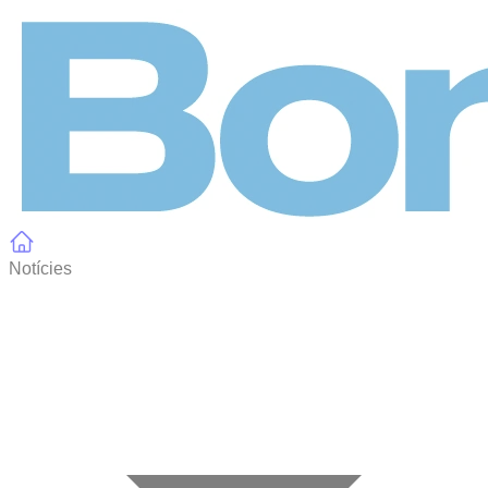
Panell de gestió de galetes
Notícies