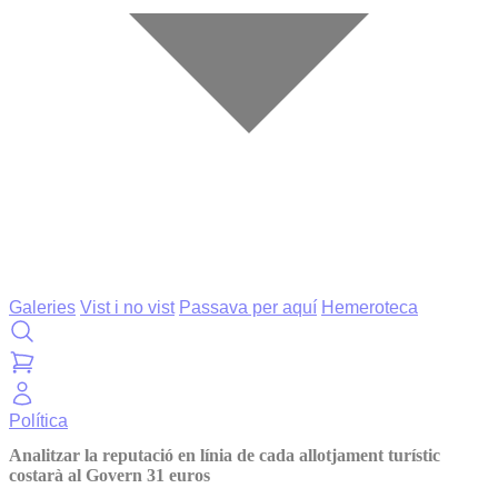
Galeries
Vist i no vist
Passava per aquí
Hemeroteca
Política
Analitzar la reputació en línia de cada allotjament turístic
costarà al Govern 31 euros