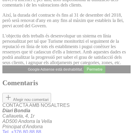
comentaris i de les valoracions dels clients.
Així, la durada del contracte és fins al 31 de desembre del 2018,
però serà renovat d'any en any fins al màxim que estableix la llei,
previ acord del Govern.
L'objectiu dels treballs és desenvolupar un sistema en línia
personalitzat per tal que Turisme monitoritzi el seguiment de la
reputació en línia de tots els establiments i pugui conèixer les
ressenyes que té cadascun d'ells a Internet. Amb aquestes dades es
podrà analitzar la progressió per saber el grau de satisfacció dels
seus clients, i agrupar els allotjaments per categories, zones, etc.
Permetre
Google Adsense està deshabilitat.
Comentaris
Afegir nou comentari
CONTACTA AMB NOSALTRES
Diari Bondia
Callaueta, 4, 1r
AD500 Andorra la Vella
Principat d'Andorra
Tel. +376 80 88 88