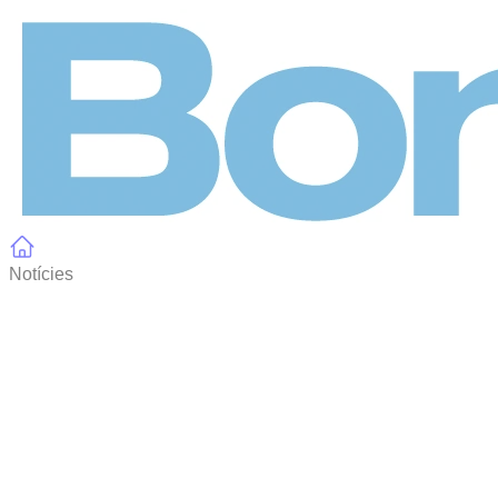
Panell de gestió de galetes
Notícies