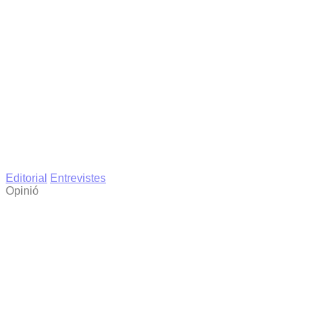
Editorial
Entrevistes
Opinió