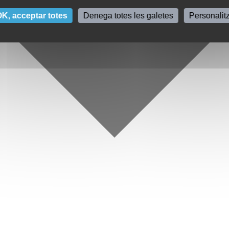
K, acceptar totes
Denega totes les galetes
Personalit