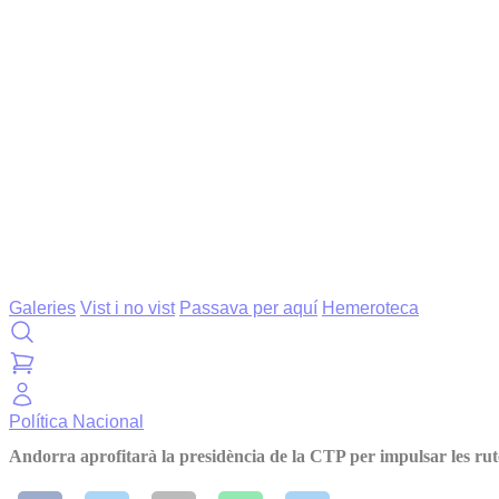
Galeries
Vist i no vist
Passava per aquí
Hemeroteca
Política
Nacional
Andorra aprofitarà la presidència de la CTP per impulsar les rut