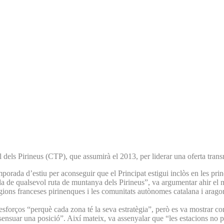
l dels Pirineus (CTP), que assumirà el 2013, per liderar una oferta tra
orada d’estiu per aconseguir que el Principat estigui inclòs en les princi
ssada de qualsevol ruta de muntanya dels Pirineus”, va argumentar ahir 
regions franceses pirinenques i les comunitats autònomes catalana i ara
 esforços “perquè cada zona té la seva estratègia”, però es va mostrar co
onsensuar una posició”. Així mateix, va assenyalar que “les estacions no 