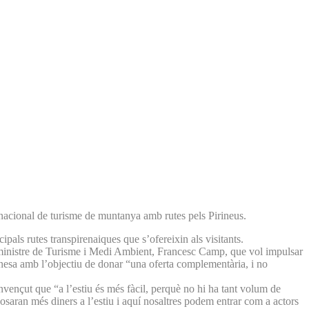
nsnacional de turisme de muntanya amb rutes pels Pirineus.
pals rutes transpirenaiques que s’ofereixin als visitants.
el ministre de Turisme i Medi Ambient, Francesc Camp, que vol impulsar
gonesa amb l’objectiu de donar “una oferta complementària, i no
nvençut que “a l’estiu és més fàcil, perquè no hi ha tant volum de
posaran més diners a l’estiu i aquí nosaltres podem entrar com a actors