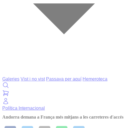
Galeries
Vist i no vist
Passava per aquí
Hemeroteca
Política
Internacional
Andorra demana a França més mitjans a les carreteres d'accés