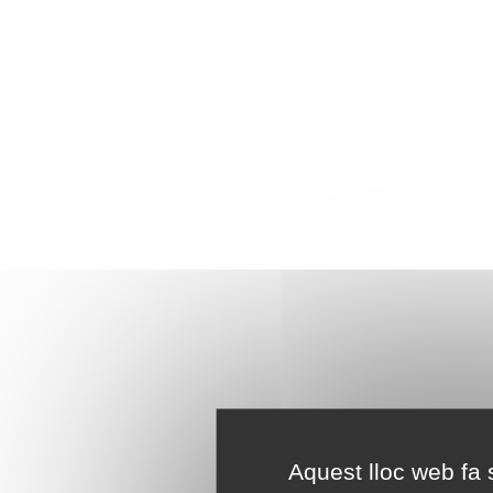
Aquest lloc web fa s