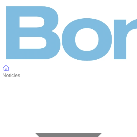
Panell de gestió de galetes
Notícies