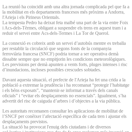
La reunió ha coincidit amb una altra jornada complicada pel que fa a
la mobilitat en els departaments francesos més pròxims a Andorra,
l'Arieja i els Pirineus Orientals.
La tempesta Pedro ha deixat feta malbé una part de la via entre Foix
i Acs-dels-Tèrmes, obligant a suspendre els trens en aquest tram i a
reduir el servei entre Acs-dels-Termes i La Tor de Querol.
La connexió es cobreix amb un servei d’autobús mentre es treballa
per restablir la circulació que segons fonts de la companyia
ferroviària francesa (SNCF) podria tornar a ser operativa demà
dissabte sempre que no empitjorin les condicions meteorològiques.
Les previsions per demà apunten a vents forts, pluges intenses i risc
d’inundacions, incloses possibles crescudes sobtades.
Davant aquesta situació, el prefecte de l'Arieja ha fet una crida a la
població a extremar la prudència i ha recomanat “protegir l’habitatge
i els béns exposats”, “mantenir-se informat a través dels canals
oficials” i “evitar els desplaçaments no essencials”. Igualment, s’ha
advertit del risc de caiguda d’arbres i d’objectes a la via pública.
Les autoritats recomanen consultar les aplicacions de mobilitat de
l’SNCF per conèixer l’afectació específica de cada tren i ajustar els
desplaçaments previstos.
La situació ha provocat l'enuig dels ciutadans i de diversos