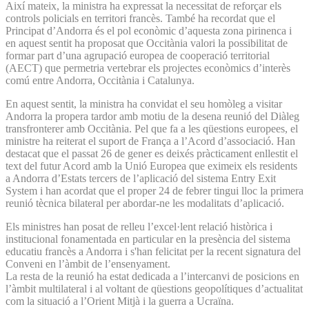
Així mateix, la ministra ha expressat la necessitat de reforçar els
controls policials en territori francès. També ha recordat que el
Principat d’Andorra és el pol econòmic d’aquesta zona pirinenca i
en aquest sentit ha proposat que Occitània valori la possibilitat de
formar part d’una agrupació europea de cooperació territorial
(AECT) que permetria vertebrar els projectes econòmics d’interès
comú entre Andorra, Occitània i Catalunya.
En aquest sentit, la ministra ha convidat el seu homòleg a visitar
Andorra la propera tardor amb motiu de la desena reunió del Diàleg
transfronterer amb Occitània. Pel que fa a les qüestions europees, el
ministre ha reiterat el suport de França a l’Acord d’associació. Han
destacat que el passat 26 de gener es deixés pràcticament enllestit el
text del futur Acord amb la Unió Europea que eximeix els residents
a Andorra d’Estats tercers de l’aplicació del sistema Entry Exit
System i han acordat que el proper 24 de febrer tingui lloc la primera
reunió tècnica bilateral per abordar-ne les modalitats d’aplicació.
Els ministres han posat de relleu l’excel·lent relació històrica i
institucional fonamentada en particular en la presència del sistema
educatiu francès a Andorra i s'han felicitat per la recent signatura del
Conveni en l’àmbit de l’ensenyament.
La resta de la reunió ha estat dedicada a l’intercanvi de posicions en
l’àmbit multilateral i al voltant de qüestions geopolítiques d’actualitat
com la situació a l’Orient Mitjà i la guerra a Ucraïna.