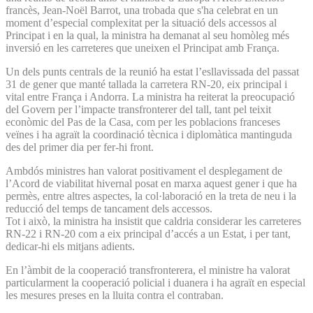
francès, Jean-Noël Barrot, una trobada que s'ha celebrat en un
moment d’especial complexitat per la situació dels accessos al
Principat i en la qual, la ministra ha demanat al seu homòleg més
inversió en les carreteres que uneixen el Principat amb França.
Un dels punts centrals de la reunió ha estat l’esllavissada del passat
31 de gener que manté tallada la carretera RN-20, eix principal i
vital entre França i Andorra. La ministra ha reiterat la preocupació
del Govern per l’impacte transfronterer del tall, tant pel teixit
econòmic del Pas de la Casa, com per les poblacions franceses
veïnes i ha agraït la coordinació tècnica i diplomàtica mantinguda
des del primer dia per fer-hi front.
Ambdós ministres han valorat positivament el desplegament de
l’Acord de viabilitat hivernal posat en marxa aquest gener i que ha
permès, entre altres aspectes, la col·laboració en la treta de neu i la
reducció del temps de tancament dels accessos.
Tot i això, la ministra ha insistit que caldria considerar les carreteres
RN-22 i RN-20 com a eix principal d’accés a un Estat, i per tant,
dedicar-hi els mitjans adients.
En l’àmbit de la cooperació transfronterera, el ministre ha valorat
particularment la cooperació policial i duanera i ha agraït en especial
les mesures preses en la lluita contra el contraban.