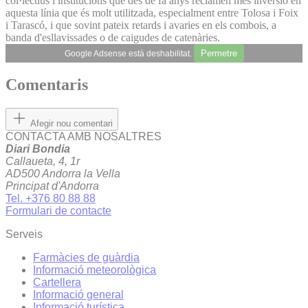
col·lectius i institucions que des de fa anys reclamen més inversió en
aquesta línia que és molt utilitzada, especialment entre Tolosa i Foix
i Tarascó, i que sovint pateix retards i avaries en els combois, a
banda d'esllavissades o de caigudes de catenàries.
Permetre
Google Adsense està deshabilitat.
Comentaris
Afegir nou comentari
CONTACTA AMB NOSALTRES
Diari Bondia
Callaueta, 4, 1r
AD500 Andorra la Vella
Principat d'Andorra
Tel. +376 80 88 88
Formulari de contacte
Serveis
Farmàcies de guàrdia
Informació meteorològica
Cartellera
Informació general
Informació turística