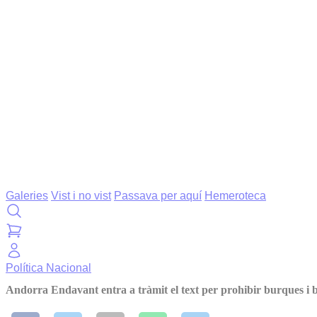
Galeries
Vist i no vist
Passava per aquí
Hemeroteca
Política
Nacional
Andorra Endavant entra a tràmit el text per prohibir burques i 