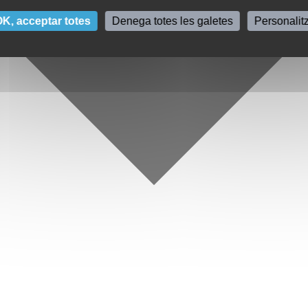
K, acceptar totes
Denega totes les galetes
Personalit