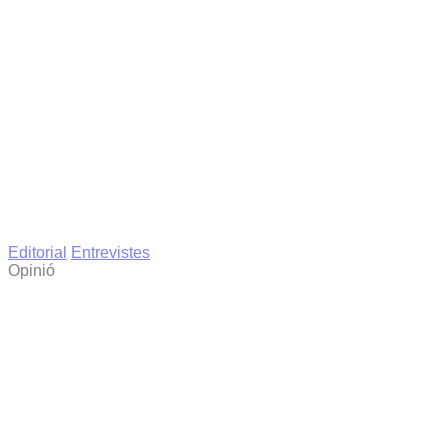
Editorial
Entrevistes
Opinió