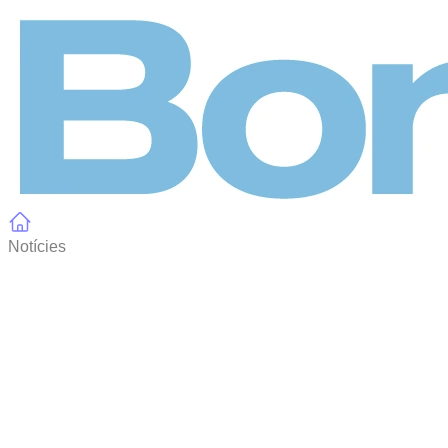
Panell de gestió de galetes
Notícies