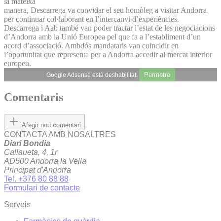
la mateixa
manera, Descarrega va convidar el seu homòleg a visitar Andorra
per continuar col·laborant en l’intercanvi d’experiències.
Descarrega i Aab també van poder tractar l’estat de les negociacions
d’Andorra amb la Unió Europea pel que fa a l’establiment d’un
acord d’associació. Ambdós mandataris van coincidir en
l’oportunitat que representa per a Andorra accedir al mercat interior
europeu.
Permetre
Google Adsense està deshabilitat.
Comentaris
Afegir nou comentari
CONTACTA AMB NOSALTRES
Diari Bondia
Callaueta, 4, 1r
AD500 Andorra la Vella
Principat d'Andorra
Tel. +376 80 88 88
Formulari de contacte
Serveis