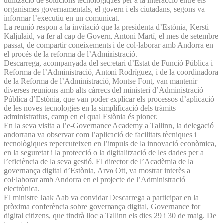
utilització de solucions tecnològiques per a la interacció entre els
organismes governamentals, el govern i els ciutadans, segons va
informar l’executiu en un comunicat.
La reunió respon a la invitació que la presidenta d’Estònia, Kersti
Kaljulaid, va fer al cap de Govern, Antoni Martí, el mes de setembre
passat, de compartir coneixements i de col·laborar amb Andorra en
el procés de la reforma de l’Administració.
Descarrega, acompanyada del secretari d’Estat de Funció Pública i
Reforma de l’Administració, Antoni Rodríguez, i de la coordinadora
de la Reforma de l’Administració, Montse Font, van mantenir
diverses reunions amb alts càrrecs del ministeri d’Administració
Pública d’Estònia, que van poder explicar els processos d’aplicació
de les noves tecnologies en la simplificació dels tràmits
administratius, camp en el qual Estònia és pioner.
En la seva visita a l’e-Governance Academy a Tallinn, la delegació
andorrana va observar com l’aplicació de facilitats tècniques i
tecnològiques repercuteixen en l’impuls de la innovació econòmica,
en la seguretat i la protecció o la digitalització de les dades per a
l’eficiència de la seva gestió. El director de l’Acadèmia de la
governança digital d’Estònia, Arvo Ott, va mostrar interès a
col·laborar amb Andorra en el projecte de l’Administració
electrònica.
El ministre Jaak Aab va convidar Descarrega a participar en la
pròxima conferència sobre governança digital, Governance for
digital citizens, que tindrà lloc a Tallinn els dies 29 i 30 de maig. De