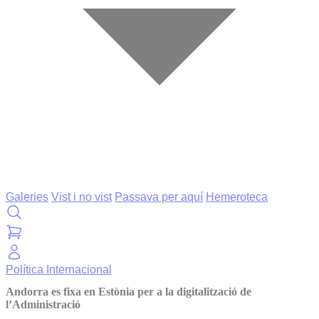
Galeries
Vist i no vist
Passava per aquí
Hemeroteca
Política
Internacional
Andorra es fixa en Estònia per a la digitalització de
l’Administració