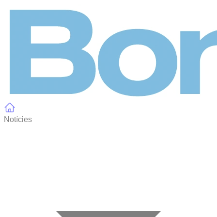
Panell de gestió de galetes
Notícies