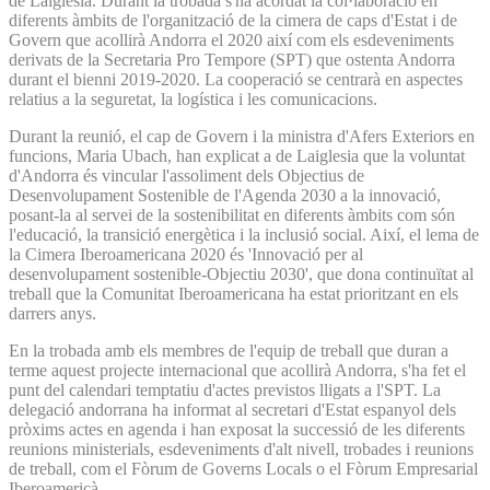
de Laiglesia. Durant la trobada s'ha acordat la col·laboració en
diferents àmbits de l'organització de la cimera de caps d'Estat i de
Govern que acollirà Andorra el 2020 així com els esdeveniments
derivats de la Secretaria Pro Tempore (SPT) que ostenta Andorra
durant el bienni 2019-2020. La cooperació se centrarà en aspectes
relatius a la seguretat, la logística i les comunicacions.
Durant la reunió, el cap de Govern i la ministra d'Afers Exteriors en
funcions, Maria Ubach, han explicat a de Laiglesia que la voluntat
d'Andorra és vincular l'assoliment dels Objectius de
Desenvolupament Sostenible de l'Agenda 2030 a la innovació,
posant-la al servei de la sostenibilitat en diferents àmbits com són
l'educació, la transició energètica i la inclusió social. Així, el lema de
la Cimera Iberoamericana 2020 és 'Innovació per al
desenvolupament sostenible-Objectiu 2030', que dona continuïtat al
treball que la Comunitat Iberoamericana ha estat prioritzant en els
darrers anys.
En la trobada amb els membres de l'equip de treball que duran a
terme aquest projecte internacional que acollirà Andorra, s'ha fet el
punt del calendari temptatiu d'actes previstos lligats a l'SPT. La
delegació andorrana ha informat al secretari d'Estat espanyol dels
pròxims actes en agenda i han exposat la successió de les diferents
reunions ministerials, esdeveniments d'alt nivell, trobades i reunions
de treball, com el Fòrum de Governs Locals o el Fòrum Empresarial
Iberoamericà.