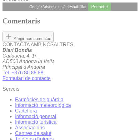
Permetre
Google Adsense està deshabilitat.
Comentaris
Afegir nou comentari
CONTACTA AMB NOSALTRES
Diari Bondia
Callaueta, 4, 1r
AD500 Andorra la Vella
Principat d'Andorra
Tel. +376 80 88 88
Formulari de contacte
Serveis
Farmàcies de guàrdia
Informació meteorològica
Cartellera
Informació general
Informació turística
Associacions
Centres de salut
Telèfons d'interès