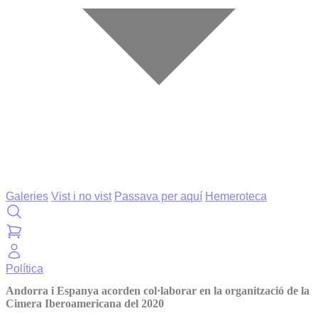
Galeries
Vist i no vist
Passava per aquí
Hemeroteca
Política
Andorra i Espanya acorden col·laborar en la organització de la
Cimera Iberoamericana del 2020