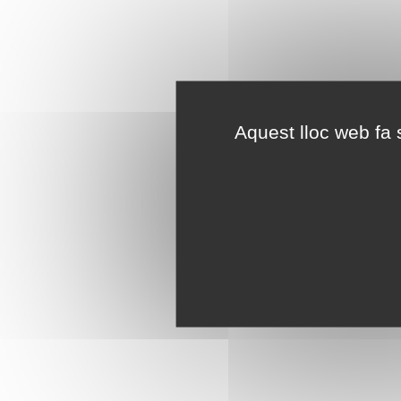
Aquest lloc web fa s