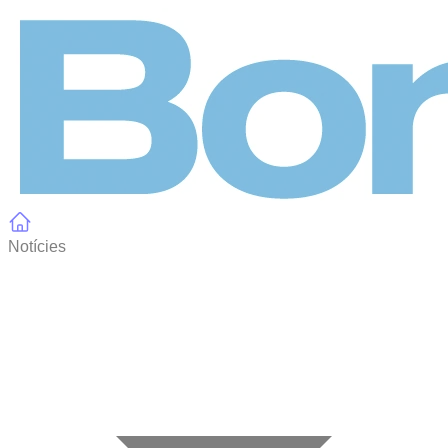
Panell de gestió de galetes
Notícies