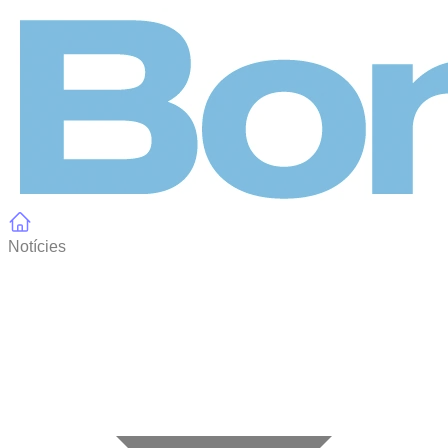
Panell de gestió de galetes
Notícies