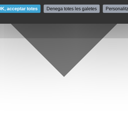
K, acceptar totes
Denega totes les galetes
Personalit