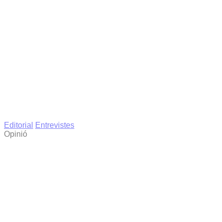
Editorial
Entrevistes
Opinió