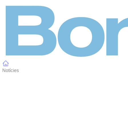
Panell de gestió de galetes
Notícies