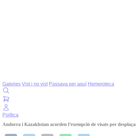
Galeries
Vist i no vist
Passava per aquí
Hemeroteca
Política
Andorra i Kazakhstan acorden l’exempció de visats per desplaça