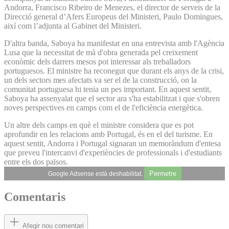
Andorra, Francisco Ribeiro de Menezes, el director de serveis de la
Direcció general d’Afers Europeus del Ministeri, Paulo Domingues,
així com l’adjunta al Gabinet del Ministeri.
D'altra banda, Saboya ha manifestat en una entrevista amb l'Agència
Lusa que la necessitat de mà d'obra generada pel creixement
econòmic dels darrers mesos pot interessar als treballadors
portuguesos. El ministre ha reconegut que durant els anys de la crisi,
un dels sectors mes afectats va ser el de la construcció, on la
comunitat portuguesa hi tenia un pes important. En aquest sentit,
Saboya ha assenyalat que el sector ara s'ha estabilitzat i que s'obren
noves perspectives en camps com el de l'eficiència energètica.
Un altre dels camps en què el ministre considera que es pot
aprofundir en les relacions amb Portugal, és en el del turisme. En
aquest sentit, Andorra i Portugal signaran un memoràndum d'entesa
que preveu l'intercanvi d'experiències de professionals i d'estudiants
entre els dos països.
Permetre
Google Adsense està deshabilitat.
Comentaris
Afegir nou comentari