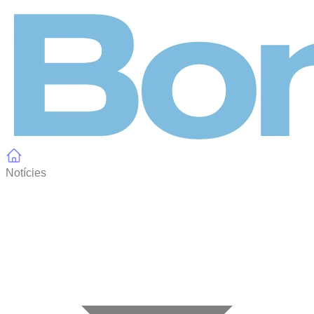
Panell de gestió de galetes
Notícies