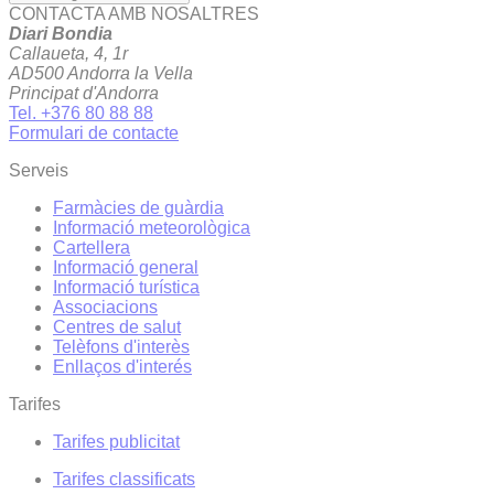
CONTACTA AMB NOSALTRES
Diari Bondia
Callaueta, 4, 1r
AD500 Andorra la Vella
Principat d'Andorra
Tel. +376 80 88 88
Formulari de contacte
Serveis
Farmàcies de guàrdia
Informació meteorològica
Cartellera
Informació general
Informació turística
Associacions
Centres de salut
Telèfons d'interès
Enllaços d'interés
Tarifes
Tarifes publicitat
Tarifes classificats