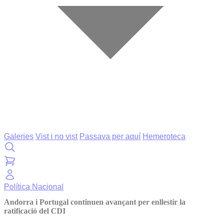
Galeries
Vist i no vist
Passava per aquí
Hemeroteca
Política
Nacional
Andorra i Portugal continuen avançant per enllestir la
ratificació del CDI