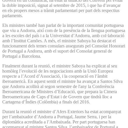
Govern en un comunicat, ha estat la situació del Conveni per evitar
la doble imposició, signat al setembre de 2015, i que ha d’avançar
en els propers mesos a tràmit parlamentari per part dels respectius
parlaments.
Els ministres també han parlat de la important comunitat portuguesa
que viu a Andorra, així com de la presència de la llengua portuguesa
a les escoles del país i a la Universitat d’Andorra, amb col·laboració
amb l’Institut Camões. A més, el ministre Saboya ha destacat el
funcionament dels temes consulars assegurats pel Consolat Honorari
de Portugal a Andorra, amb el suport del Consolat general de
Portugal a Barcelona.
Finalment durant la reunió, el ministre Saboya ha explicat al seu
homòleg l’evolució de les negociacions amb la Unió Europea
respecte a l’Acord d’Associació, i la cooperació en l’àmbit
iberoamericà. En aquest sentit el ministre ha avançat a Santos Silva
que Andorra acollirà al segon semestre de l'any la Conferència
Iberoamericana de Ministres d’Educació, que prepara la Cimera
Iberoamericana de Caps d’Estat i de Govern que tindrà lloc a
Cartagena d’Índies (Colòmbia) a finals del 2016.
Durant la reunió el ministre d’Afers Exteriors ha estat acompanyat
per l’ambaixador d’Andorra a Portugal, Jaume Serra, i per la
diplomàtica acreditada a l’Ambaixada. Per part portuguesa han
acompanyat al ministre Santos Silva, l’ambaixador de Portugal a