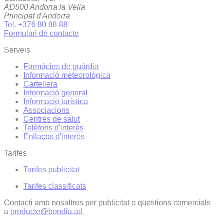
AD500 Andorra la Vella
Principat d'Andorra
Tel. +376 80 88 88
Formulari de contacte
Serveis
Farmàcies de guàrdia
Informació meteorològica
Cartellera
Informació general
Informació turística
Associacions
Centres de salut
Telèfons d'interès
Enllaços d'interés
Tarifes
Tarifes publicitat
Tarifes classificats
Contacti amb nosaltres per publicitat o qüestions comercials
a
producte@bondia.ad