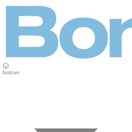
Panell de gestió de galetes
Notícies