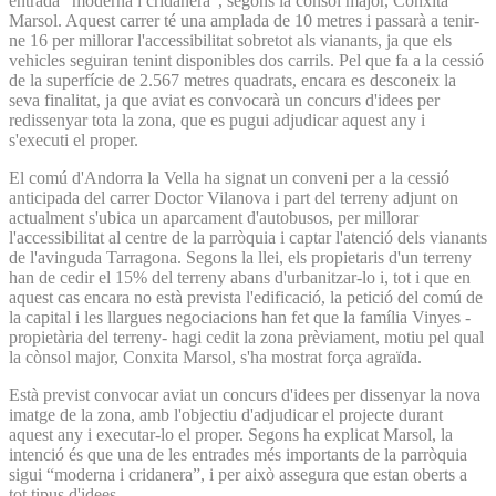
entrada “moderna i cridanera”, segons la cònsol major, Conxita
Marsol. Aquest carrer té una amplada de 10 metres i passarà a tenir-
ne 16 per millorar l'accessibilitat sobretot als vianants, ja que els
vehicles seguiran tenint disponibles dos carrils. Pel que fa a la cessió
de la superfície de 2.567 metres quadrats, encara es desconeix la
seva finalitat, ja que aviat es convocarà un concurs d'idees per
redissenyar tota la zona, que es pugui adjudicar aquest any i
s'executi el proper.
El comú d'Andorra la Vella ha signat un conveni per a la cessió
anticipada del carrer Doctor Vilanova i part del terreny adjunt on
actualment s'ubica un aparcament d'autobusos, per millorar
l'accessibilitat al centre de la parròquia i captar l'atenció dels vianants
de l'avinguda Tarragona. Segons la llei, els propietaris d'un terreny
han de cedir el 15% del terreny abans d'urbanitzar-lo i, tot i que en
aquest cas encara no està prevista l'edificació, la petició del comú de
la capital i les llargues negociacions han fet que la família Vinyes -
propietària del terreny- hagi cedit la zona prèviament, motiu pel qual
la cònsol major, Conxita Marsol, s'ha mostrat força agraïda.
Està previst convocar aviat un concurs d'idees per dissenyar la nova
imatge de la zona, amb l'objectiu d'adjudicar el projecte durant
aquest any i executar-lo el proper. Segons ha explicat Marsol, la
intenció és que una de les entrades més importants de la parròquia
sigui “moderna i cridanera”, i per això assegura que estan oberts a
tot tipus d'idees.