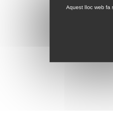
Aquest lloc web fa s