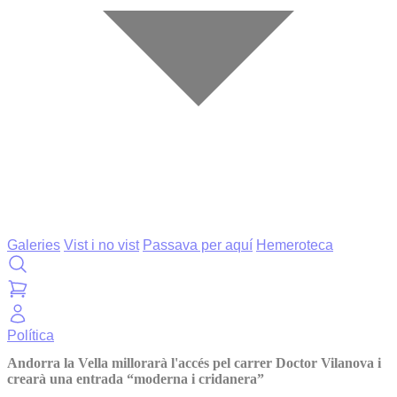
Galeries
Vist i no vist
Passava per aquí
Hemeroteca
Política
Andorra la Vella millorarà l'accés pel carrer Doctor Vilanova i
crearà una entrada “moderna i cridanera”