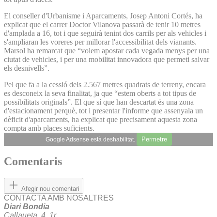
El conseller d'Urbanisme i Aparcaments, Josep Antoni Cortés, ha
explicat que el carrer Doctor Vilanova passarà de tenir 10 metres
d'amplada a 16, tot i que seguirà tenint dos carrils per als vehicles i
s'ampliaran les voreres per millorar l'accessibilitat dels vianants.
Marsol ha remarcat que “volem apostar cada vegada menys per una
ciutat de vehicles, i per una mobilitat innovadora que permeti salvar
els desnivells”.
Pel que fa a la cessió dels 2.567 metres quadrats de terreny, encara
es desconeix la seva finalitat, ja que “estem oberts a tot tipus de
possibilitats originals”. El que sí que han descartat és una zona
d'estacionament perquè, tot i presentar l'informe que assenyala un
dèficit d'aparcaments, ha explicat que precisament aquesta zona
compta amb places suficients.
Permetre
Google Adsense està deshabilitat.
Comentaris
Afegir nou comentari
CONTACTA AMB NOSALTRES
Diari Bondia
Callaueta, 4, 1r