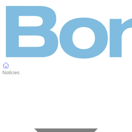
Panell de gestió de galetes
Notícies