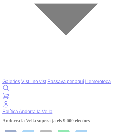
Galeries
Vist i no vist
Passava per aquí
Hemeroteca
Política
Andorra la Vella
Andorra la Vella supera ja els 9.000 electors