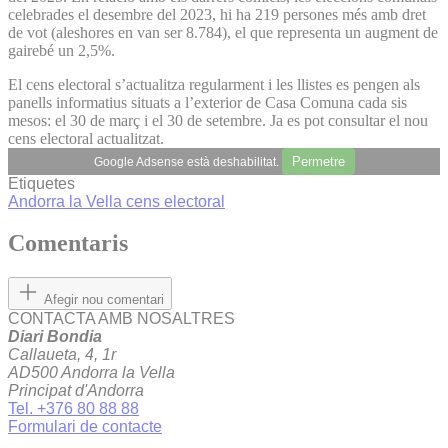
celebrades el desembre del 2023, hi ha 219 persones més amb dret
de vot (aleshores en van ser 8.784), el que representa un augment de
gairebé un 2,5%.
El cens electoral s’actualitza regularment i les llistes es pengen als
panells informatius situats a l’exterior de Casa Comuna cada sis
mesos: el 30 de març i el 30 de setembre. Ja es pot consultar el nou
cens electoral actualitzat.
Permetre
Google Adsense està deshabilitat.
Etiquetes
Andorra la Vella
cens electoral
Comentaris
Afegir nou comentari
CONTACTA AMB NOSALTRES
Diari Bondia
Callaueta, 4, 1r
AD500 Andorra la Vella
Principat d'Andorra
Tel. +376 80 88 88
Formulari de contacte