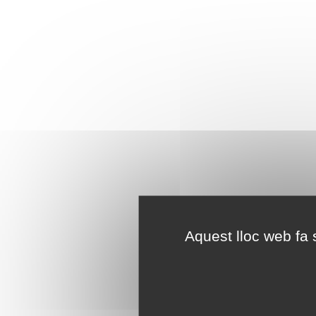
Aquest lloc web fa s