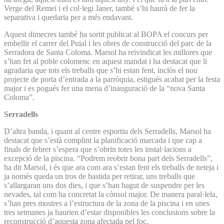
Verge del Remei i el col·legi Janer, també s’hi haurà de fer la
separativa i quedaria per a més endavant.
Aquest dimecres també ha sortit publicat al BOPA el concurs per
embellir el carrer del Puial i les obres de construcció del parc de la
Serradora de Santa Coloma. Marsol ha reivindicat les millores que
s’han fet al poble colomenc en aquest mandat i ha destacat que li
agradaria que tots els treballs que s’hi estan fent, inclòs el nou
projecte de porta d’entrada a la parròquia, estigués acabat per la festa
major i es pogués fer una mena d’inauguració de la “nova Santa
Coloma”.
Serradells
D’altra banda, i quant al centre esportiu dels Serradells, Marsol ha
destacat que s’està complint la planificació marcada i que cap a
finals de febrer s’espera que s’obrin totes les instal·lacions a
excepció de la piscina. “Podrem reobrir bona part dels Serradells”,
ha dit Marsol, i és que ara com ara s’estan fent els treballs de neteja i
ja només queda un tros de bastida per retirar, uns treballs que
s’allargaran uns dos dies, i que s’han hagut de suspendre per les
nevades, tal com ha concretat la cònsol major. De manera paral·lela,
s’han pres mostres a l’estructura de la zona de la piscina i en unes
tres setmanes ja haurien d’estar disponibles les conclusions sobre la
reconstrucció d’aquesta zona afectada pel foc.