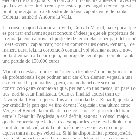
electoral de la majoria, s’ha convocat un concurs d’idees a través del
qual es vol recollir diferents propostes que es puguin fer en aquest
punt i que sigui un catalitzador del trànsit cap al centre de Santa
Coloma i també d’Andorra la Vella.
La cònsol major d'Andorra la Vella, Conxita Marsol, ha explicat que
es pot tirar endavant aquest concurs d’idees ja que els propietaris de
la zona ja tenen aprovat el projecte de remodelació per part del comú
i del Govern i cap al març podrien començar les obres. Per tant, i de
manera paral·lela, la corporació comunal vol plasmar aquesta nova
porta d’entrada a la parròquia, un projecte per al qual compten amb
una partida de 150.000 euros.
Marsol ha destacat que estan “oberts a les idees” que puguin donar
els professionals i que podrien anar des d’un element vegetal a una
estructura. Ha puntualitzat, però, que no hauria de ser una
construcció gaire complexa i que, per tant, en uns mesos, un parell o
tres, podria estar finalitzada. Quan es finalitzi aquest tram de
l’avinguda d’Enclar que va fins a la rotonda de la Renault, quedarà
per embellir la part que va fins davant l’església i una última entre
Verge del Remei i la cruïlla del col·legi Janer. El projecte del tram
entre la Renault i l'església ja està definit, segons la cònsol major,
que ha concretat que la idea és eixamplar les voravies i eliminar un
carril de circulació, amb la intenció que els vehicles circulin per
aquest tram a menys velocitat. Si hi ha disponibilitat pressupostària,
ha afegit, aquest tram es farà aquest any. Pel que fa a la part entre