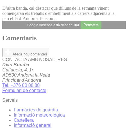
D’altra banda, cal destacar que dilluns de la setmana vinent
començaran els treballs d'embelliment als carrers adjacents a la
parcel·la d’Andorra Telecom.
Permetre
Google Adsense està deshabilitat.
Comentaris
Afegir nou comentari
CONTACTA AMB NOSALTRES
Diari Bondia
Callaueta, 4, 1r
AD500 Andorra la Vella
Principat d'Andorra
Tel. +376 80 88 88
Formulari de contacte
Serveis
Farmàcies de guàrdia
Informació meteorològica
Cartellera
Informació general