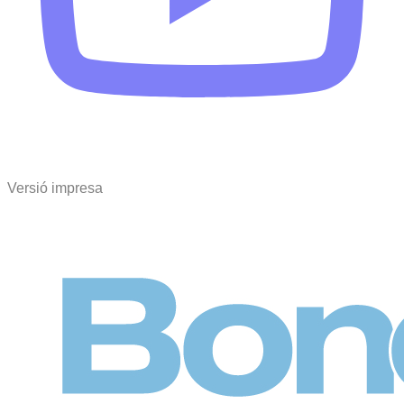
Versió impresa