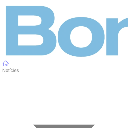
Panell de gestió de galetes
Notícies