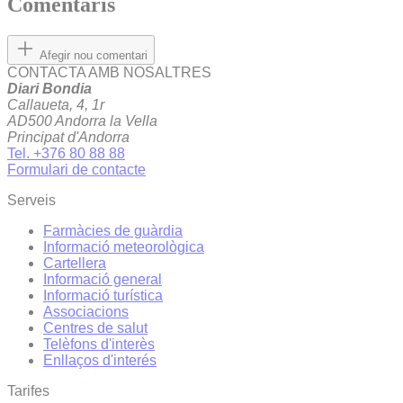
Comentaris
Afegir nou comentari
CONTACTA AMB NOSALTRES
Diari Bondia
Callaueta, 4, 1r
AD500 Andorra la Vella
Principat d'Andorra
Tel. +376 80 88 88
Formulari de contacte
Serveis
Farmàcies de guàrdia
Informació meteorològica
Cartellera
Informació general
Informació turística
Associacions
Centres de salut
Telèfons d'interès
Enllaços d'interés
Tarifes