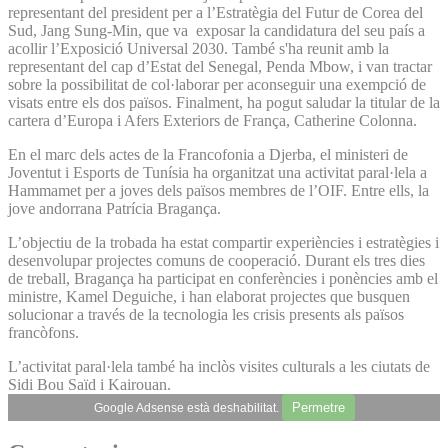
representant del president per a l’Estratègia del Futur de Corea del
Sud, Jang Sung-Min, que va exposar la candidatura del seu país a
acollir l’Exposició Universal 2030. També s'ha reunit amb la
representant del cap d’Estat del Senegal, Penda Mbow, i van tractar
sobre la possibilitat de col·laborar per aconseguir una exempció de
visats entre els dos països. Finalment, ha pogut saludar la titular de la
cartera d’Europa i Afers Exteriors de França, Catherine Colonna.
En el marc dels actes de la Francofonia a Djerba, el ministeri de
Joventut i Esports de Tunísia ha organitzat una activitat paral·lela a
Hammamet per a joves dels països membres de l’OIF. Entre ells, la
jove andorrana Patrícia Bragança.
L’objectiu de la trobada ha estat compartir experiències i estratègies i
desenvolupar projectes comuns de cooperació. Durant els tres dies
de treball, Bragança ha participat en conferències i ponències amb el
ministre, Kamel Deguiche, i han elaborat projectes que busquen
solucionar a través de la tecnologia les crisis presents als països
francòfons.
L’activitat paral·lela també ha inclòs visites culturals a les ciutats de
Sidi Bou Saïd i Kairouan.
Permetre
Google Adsense està deshabilitat.