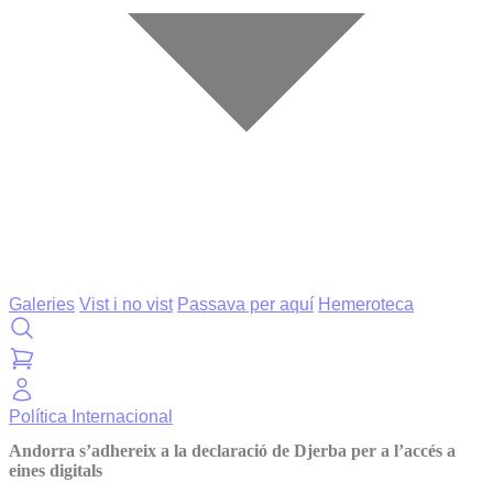
Galeries
Vist i no vist
Passava per aquí
Hemeroteca
Política
Internacional
Andorra s’adhereix a la declaració de Djerba per a l’accés a
eines digitals