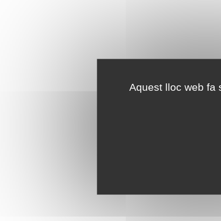
Aquest lloc web fa s