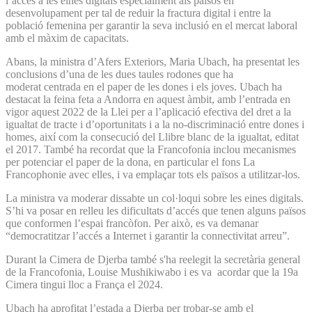
l’accés a les eines digitals especialment als països en
desenvolupament per tal de reduir la fractura digital i entre la
població femenina per garantir la seva inclusió en el mercat laboral
amb el màxim de capacitats.
Abans, la ministra d’Afers Exteriors, Maria Ubach, ha presentat les
conclusions d’una de les dues taules rodones que ha
moderat centrada en el paper de les dones i els joves. Ubach ha
destacat la feina feta a Andorra en aquest àmbit, amb l’entrada en
vigor aquest 2022 de la Llei per a l’aplicació efectiva del dret a la
igualtat de tracte i d’oportunitats i a la no-discriminació entre dones i
homes, així com la consecució del Llibre blanc de la igualtat, editat
el 2017. També ha recordat que la Francofonia inclou mecanismes
per potenciar el paper de la dona, en particular el fons La
Francophonie avec elles, i va emplaçar tots els països a utilitzar-los.
La ministra va moderar dissabte un col·loqui sobre les eines digitals.
S’hi va posar en relleu les dificultats d’accés que tenen alguns països
que conformen l’espai francòfon. Per això, es va demanar
“democratitzar l’accés a Internet i garantir la connectivitat arreu”.
Durant la Cimera de Djerba també s'ha reelegit la secretària general
de la Francofonia, Louise Mushikiwabo i es va acordar que la 19a
Cimera tingui lloc a França el 2024.
Ubach ha aprofitat l’estada a Djerba per trobar-se amb el