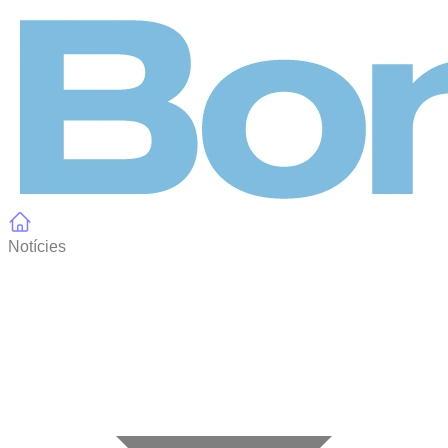
Panell de gestió de galetes
Notícies