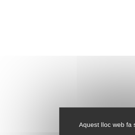
Aquest lloc web fa s