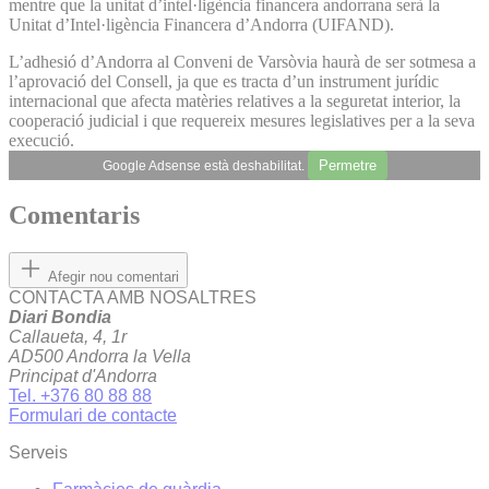
mentre que la unitat d’intel·ligència financera andorrana serà la
Unitat d’Intel·ligència Financera d’Andorra (UIFAND).
L’adhesió d’Andorra al Conveni de Varsòvia haurà de ser sotmesa a
l’aprovació del Consell, ja que es tracta d’un instrument jurídic
internacional que afecta matèries relatives a la seguretat interior, la
cooperació judicial i que requereix mesures legislatives per a la seva
execució.
Permetre
Google Adsense està deshabilitat.
Comentaris
Afegir nou comentari
CONTACTA AMB NOSALTRES
Diari Bondia
Callaueta, 4, 1r
AD500 Andorra la Vella
Principat d'Andorra
Tel. +376 80 88 88
Formulari de contacte
Serveis