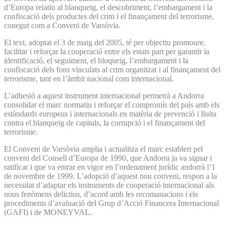
d’Europa relatiu al blanqueig, el descobriment, l’embargament i la
confiscació dels productes del crim i el finançament del terrorisme,
conegut com a Conveni de Varsòvia.
El text, adoptat el 3 de maig del 2005, té per objectiu promoure,
facilitar i reforçar la cooperació entre els estats part per garantir la
identificació, el seguiment, el bloqueig, l’embargament i la
confiscació dels fons vinculats al crim organitzat i al finançament del
terrorisme, tant en l’àmbit nacional com internacional.
L’adhesió a aquest instrument internacional permetrà a Andorra
consolidar el marc normatiu i reforçar el compromís del país amb els
estàndards europeus i internacionals en matèria de prevenció i lluita
contra el blanqueig de capitals, la corrupció i el finançament del
terrorisme.
El Conveni de Varsòvia amplia i actualitza el marc establert pel
conveni del Consell d’Europa de 1990, que Andorra ja va signar i
ratificar i que va entrar en vigor en l’ordenament jurídic andorrà l’1
de novembre de 1999. L’adopció d’aquest nou conveni, respon a la
necessitat d’adaptar els instruments de cooperació internacional als
nous fenòmens delictius, d’acord amb les recomanacions i els
procediments d’avaluació del Grup d’Acció Financera Internacional
(GAFI) i de MONEYVAL.