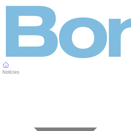
Panell de gestió de galetes
Notícies