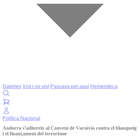
Galeries
Vist i no vist
Passava per aquí
Hemeroteca
Política
Nacional
Andorra s’adhereix al Conveni de Varsòvia contra el blanqueig
i el finançament del terrorisme