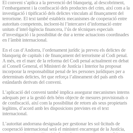
El conveni s’aplica a la prevenció del blanqueig, al descobriment,
l’embargament i la confiscació dels productes del crim, així com a la
investigació i tipificació dels delictes vinculats al finançament del
terrorisme. El text també estableix mecanismes de cooperació entre
autoritats competents, incloent-hi l’intercanvi d’informació entre
unitats d’intel·ligència financera, l’ús de tècniques especials
d’investigació i la possibilitat de dur a terme actuacions coordinades
en l’àmbit internacional.
En el cas d’Andorra, l’ordenament jurídic ja preveu els delictes de
blanqueig de capitals i de finançament del terrorisme al Codi penal.
A més, en el marc de la reforma del Codi penal actualment en debat
al Consell General, el Ministeri de Justícia i Interior ha proposat
incorporar la responsabilitat penal de les persones jurídiques per a
determinats delictes, fet que reforça l’alineament del país amb els
estàndards derivats del conveni.
L’aplicació del conveni també implica assegurar mecanismes interns
adequats per a la gestió dels béns objecte de mesures provisionals o
de confiscació, així com la possibilitat de retorn als seus propietaris
legítims, d’acord amb les disposicions previstes en el text
internacional.
L’autoritat andorrana designada per gestionar les sol·licituds de
cooperació internacional serà el ministeri encarregat de la Justícia,