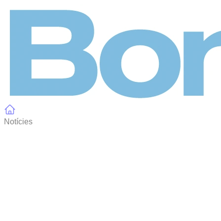
Panell de gestió de galetes
Notícies