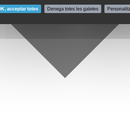
K, acceptar totes
Denega totes les galetes
Personalit