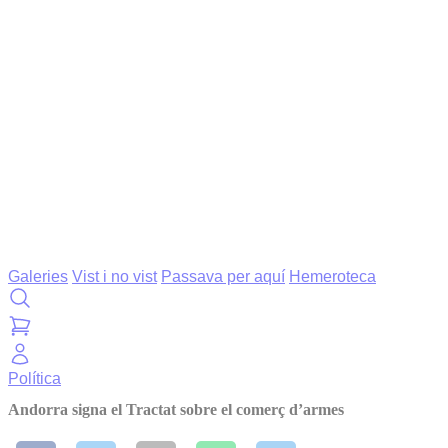
Galeries
Vist i no vist
Passava per aquí
Hemeroteca
Política
Andorra signa el Tractat sobre el comerç d’armes