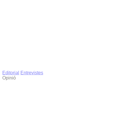
Editorial
Entrevistes
Opinió