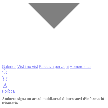
Galeries
Vist i no vist
Passava per aquí
Hemeroteca
Política
Andorra signa un acord multilateral d’intercanvi d’informació
tributària