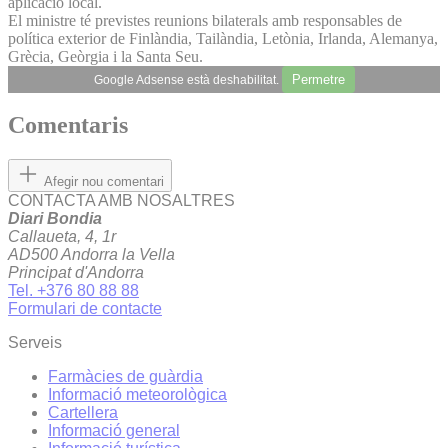
aplicació local.
El ministre té previstes reunions bilaterals amb responsables de
política exterior de Finlàndia, Tailàndia, Letònia, Irlanda, Alemanya,
Grècia, Geòrgia i la Santa Seu.
Permetre
Google Adsense està deshabilitat.
Comentaris
Afegir nou comentari
CONTACTA AMB NOSALTRES
Diari Bondia
Callaueta, 4, 1r
AD500 Andorra la Vella
Principat d'Andorra
Tel. +376 80 88 88
Formulari de contacte
Serveis
Farmàcies de guàrdia
Informació meteorològica
Cartellera
Informació general