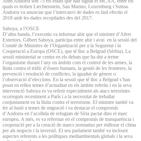
Amb Andorra són 75 els estats que han signat el MCAA, entre els
quals es troben Liechtenstein, San Marino, Luxemburg i Suïssa.
Andorra va anunciar que l’intercanvi de dades es farà efectiu el
2018 amb les dades recopilades des del 2017.
Saboya, a l’OSCE
D’altra banda, l’executiu va informar ahir que el ministre d’Afers
Exteriors, Gilbert Saboya, participa entre ahir i avui en la sessió del
Comitè de Ministres de l’Organització per a la Seguretat i la
Cooperació a Europa (OSCE), que té lloc a Belgrad (Sèrbia). La
sessió ministerial se centra en els debats que ha dut a terme
l’organisme durant l’any en àmbits com el control de les armes, la
lluita contra el tràfic d’éssers humans, la gestió de les fronteres, la
prevenció i resolució de conflictes, la igualtat de gènere o
l’observació d’eleccions. En la sessió que té lloc a Belgrad s’han
posat en relleu temes d’actualitat en els àmbits referits i en la seva
intervenció Saboya es va referir especialment als atacs terroristes
ocorreguts recentment a París i a la necessitat de treballar
conjuntament en la lluita contra el terrorisme. El ministre també va
fer al·lusió a temes de migració i va destacar el compromís
d’Andorra en l’acollida de refugiats de Síria pactat dins el marc
europeu. A més, es va refermar en el compromís de transparència i
cooperació per a la creació de marcs normatius per millorar el clima
per als negocis i la inversió. El seu parlament també va incloure
aspectes referents a les polítiques mediambientals globals i la seva