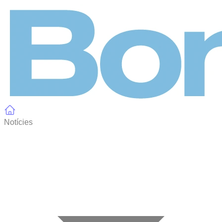
Panell de gestió de galetes
Notícies