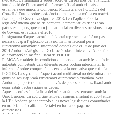
(MCAA). La signatura d’aquest acord és un pas més per a la futura
introducció de l’intercanvi d’informació fiscal amb els països
estrangers que marca la Convenció Multilateral de l’OCDE i del
Consell d’Europa sobre assistència administrativa mútua en matèria
fiscal, que el Govern va signar el 2013, i en l’aplicació de la
legislació interna que ha de permetre intercanviar les dades amb
països estrangers, que com ja ha anunciat en diverses ocasions el cap
de Govern, es ratificarà el 2016.
La signatura d’aquest acord multilateral representa també un pas
necessari cap a l’aplicació de la norma internacional per a
l’intercanvi automàtic d’informació després que el 18 de juny del
2014 Andorra s’afegís a la Declaració sobre l’Intercanvi Automàtic
d’Informació en matèria Fiscal de l’OCDE.
El MCAA estableix les condicions i la periodicitat amb les quals les
autoritats competents dels diferents països podran intercanviar la
informació sobre comptes financers sota la normativa que estipula
l’OCDE. La signatura d’aquest acord multilateral no determina amb
quins països s’aplicarà l’intercanvi d’informació tributària. Serà
Andorra qui posteriorment, i a través de pactes bilaterals, fixarà amb
quins estats tractarà aquestes dades.
Aquest acord està en la línia del rubricat fa unes setmanes amb la
Unió Europea, un acord que renova i esmena el signat el 2004 entre
la UE i Andorra per adaptar-lo a les noves legislacions comunitàries
en matèria de fiscalitat de l’estalvi en forma de pagament
d’interessos.