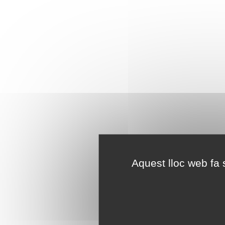
Aquest lloc web fa s