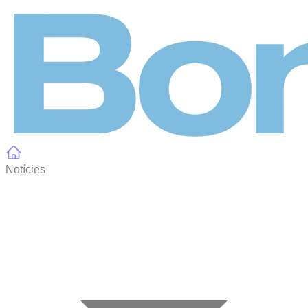
Panell de gestió de galetes
Notícies