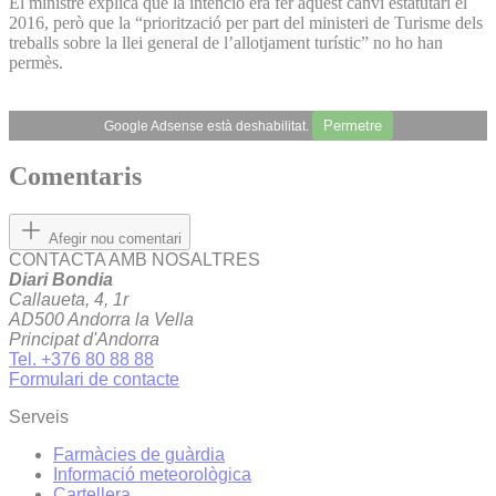
El ministre explica que la intenció era fer aquest canvi estatutari el
2016, però que la “priorització per part del ministeri de Turisme dels
treballs sobre la llei general de l’allotjament turístic” no ho han
permès.
Permetre
Google Adsense està deshabilitat.
Comentaris
Afegir nou comentari
CONTACTA AMB NOSALTRES
Diari Bondia
Callaueta, 4, 1r
AD500 Andorra la Vella
Principat d'Andorra
Tel. +376 80 88 88
Formulari de contacte
Serveis
Farmàcies de guàrdia
Informació meteorològica
Cartellera