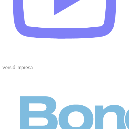
Versió impresa