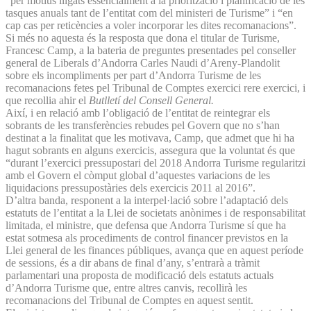
“per motius lligats essencialment a la priorització i planificació de les
tasques anuals tant de l’entitat com del ministeri de Turisme” i “en
cap cas per reticències a voler incorporar les dites recomanacions”.
Si més no aquesta és la resposta que dona el titular de Turisme,
Francesc Camp, a la bateria de preguntes presentades pel conseller
general de Liberals d’Andorra Carles Naudi d’Areny-Plandolit
sobre els incompliments per part d’Andorra Turisme de les
recomanacions fetes pel Tribunal de Comptes exercici rere exercici, i
que recollia ahir el
Butlletí del Consell General.
Així, i en relació amb l’obligació de l’entitat de reintegrar els
sobrants de les transferències rebudes pel Govern que no s’han
destinat a la finalitat que les motivava, Camp, que admet que hi ha
hagut sobrants en alguns exercicis, assegura que la voluntat és que
“durant l’exercici pressupostari del 2018 Andorra Turisme regularitzi
amb el Govern el còmput global d’aquestes variacions de les
liquidacions pressupostàries dels exercicis 2011 al 2016”.
D’altra banda, responent a la interpel·lació sobre l’adaptació dels
estatuts de l’entitat a la Llei de societats anònimes i de responsabilitat
limitada, el ministre, que defensa que Andorra Turisme sí que ha
estat sotmesa als procediments de control financer previstos en la
Llei general de les finances públiques, avança que en aquest període
de sessions, és a dir abans de final d’any, s’entrarà a tràmit
parlamentari una proposta de modificació dels estatuts actuals
d’Andorra Turisme que, entre altres canvis, recollirà les
recomanacions del Tribunal de Comptes en aquest sentit.