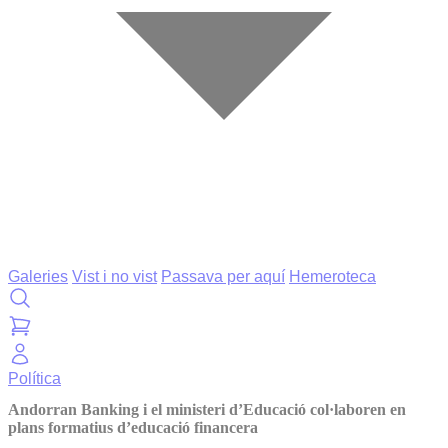
Galeries
Vist i no vist
Passava per aquí
Hemeroteca
Política
Andorran Banking i el ministeri d’Educació col·laboren en
plans formatius d’educació financera