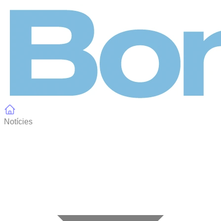
Panell de gestió de galetes
Notícies