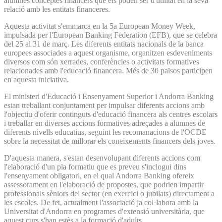
alumnes conceptes financers que els poden ser d'utilitat en la seva
relació amb les entitats financeres.
Aquesta activitat s'emmarca en la 5a European Money Week,
impulsada per l'European Banking Federation (EFB), que se celebra
del 25 al 31 de març. Les diferents entitats nacionals de la banca
europees associades a aquest organisme, organitzen esdeveniments
diversos com són xerrades, conferències o activitats formatives
relacionades amb l'educació financera. Més de 30 països participen
en aquesta iniciativa.
El ministeri d'Educació i Ensenyament Superior i Andorra Banking
estan treballant conjuntament per impulsar diferents accions amb
l'objectiu d'oferir continguts d'educació financera als centres escolars
i treballar en diverses accions formatives adreçades a alumnes de
diferents nivells educatius, seguint les recomanacions de l'OCDE
sobre la necessitat de millorar els coneixements financers dels joves.
D'aquesta manera, s'estan desenvolupant diferents accions com
l'elaboració d'un pla formatiu que es preveu s'inclogui dins
l'ensenyament obligatori, en el qual Andorra Banking ofereix
assessorament en l'elaboració de propostes, que podrien impartir
professionals sèniors del sector (en exercici o jubilats) directament a
les escoles. De fet, actualment l'associació ja col·labora amb la
Universitat d'Andorra en programes d'extensió universitària, que
aquest curs s'han estès a la formació d'adults.