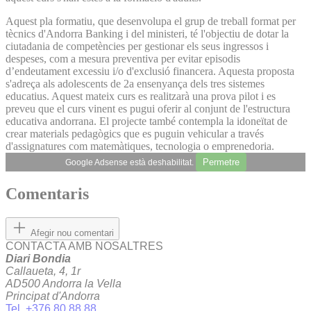
Aquest pla formatiu, que desenvolupa el grup de treball format per
tècnics d'Andorra Banking i del ministeri, té l'objectiu de dotar la
ciutadania de competències per gestionar els seus ingressos i
despeses, com a mesura preventiva per evitar episodis
d’endeutament excessiu i/o d'exclusió financera. Aquesta proposta
s'adreça als adolescents de 2a ensenyança dels tres sistemes
educatius. Aquest mateix curs es realitzarà una prova pilot i es
preveu que el curs vinent es pugui oferir al conjunt de l'estructura
educativa andorrana. El projecte també contempla la idoneïtat de
crear materials pedagògics que es puguin vehicular a través
d'assignatures com matemàtiques, tecnologia o emprenedoria.
Permetre
Google Adsense està deshabilitat.
Comentaris
Afegir nou comentari
CONTACTA AMB NOSALTRES
Diari Bondia
Callaueta, 4, 1r
AD500 Andorra la Vella
Principat d'Andorra
Tel. +376 80 88 88