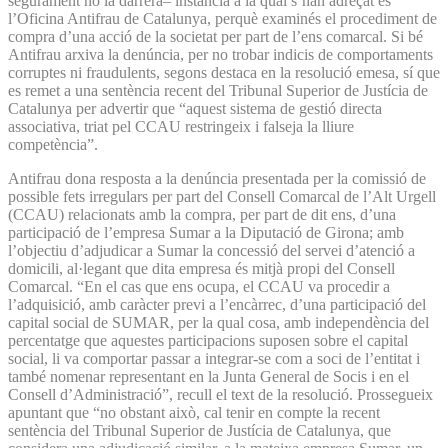
segurament no la darrera– instància a la qual s’han adreçat és
l’Oficina Antifrau de Catalunya, perquè examinés el procediment de
compra d’una acció de la societat per part de l’ens comarcal. Si bé
Antifrau arxiva la denúncia, per no trobar indicis de comportaments
corruptes ni fraudulents, segons destaca en la resolució emesa, sí que
es remet a una sentència recent del Tribunal Superior de Justícia de
Catalunya per advertir que “aquest sistema de gestió directa
associativa, triat pel CCAU restringeix i falseja la lliure
competència”.
Antifrau dona resposta a la denúncia presentada per la comissió de
possible fets irregulars per part del Consell Comarcal de l’Alt Urgell
(CCAU) relacionats amb la compra, per part de dit ens, d’una
participació de l’empresa Sumar a la Diputació de Girona; amb
l’objectiu d’adjudicar a Sumar la concessió del servei d’atenció a
domicili, al·legant que dita empresa és mitjà propi del Consell
Comarcal. “En el cas que ens ocupa, el CCAU va procedir a
l’adquisició, amb caràcter previ a l’encàrrec, d’una participació del
capital social de SUMAR, per la qual cosa, amb independència del
percentatge que aquestes participacions suposen sobre el capital
social, li va comportar passar a integrar-se com a soci de l’entitat i
també nomenar representant en la Junta General de Socis i en el
Consell d’Administració”, recull el text de la resolució. Prossegueix
apuntant que “no obstant això, cal tenir en compte la recent
sentència del Tribunal Superior de Justícia de Catalunya, que