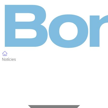
Panell de gestió de galetes
Notícies