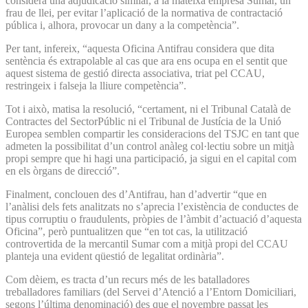
considera una adjudicació similar, a la mateixa empresa Sumar, un
frau de llei, per evitar l’aplicació de la normativa de contractació
pública i, alhora, provocar un dany a la competència”.
Per tant, infereix, “aquesta Oficina Antifrau considera que dita
sentència és extrapolable al cas que ara ens ocupa en el sentit que
aquest sistema de gestió directa associativa, triat pel CCAU,
restringeix i falseja la lliure competència”.
Tot i això, matisa la resolució, “certament, ni el Tribunal Català de
Contractes del SectorPúblic ni el Tribunal de Justícia de la Unió
Europea semblen compartir les consideracions del TSJC en tant que
admeten la possibilitat d’un control anàleg col·lectiu sobre un mitjà
propi sempre que hi hagi una participació, ja sigui en el capital com
en els òrgans de direcció”.
Finalment, conclouen des d’Antifrau, han d’advertir “que en
l’anàlisi dels fets analitzats no s’aprecia l’existència de conductes de
tipus corruptiu o fraudulents, pròpies de l’àmbit d’actuació d’aquesta
Oficina”, però puntualitzen que “en tot cas, la utilització
controvertida de la mercantil Sumar com a mitjà propi del CCAU
planteja una evident qüestió de legalitat ordinària”.
Com dèiem, es tracta d’un recurs més de les batalladores
treballadores familiars (del Servei d’Atenció a l’Entorn Domiciliari,
segons l’última denominació) des que el novembre passat les