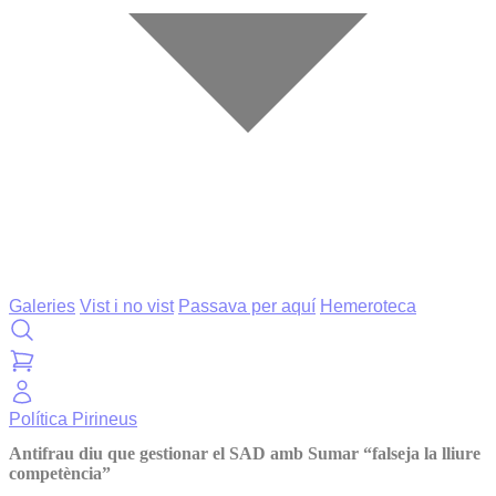
Galeries
Vist i no vist
Passava per aquí
Hemeroteca
Política
Pirineus
Antifrau diu que gestionar el SAD amb Sumar “falseja la lliure
competència”