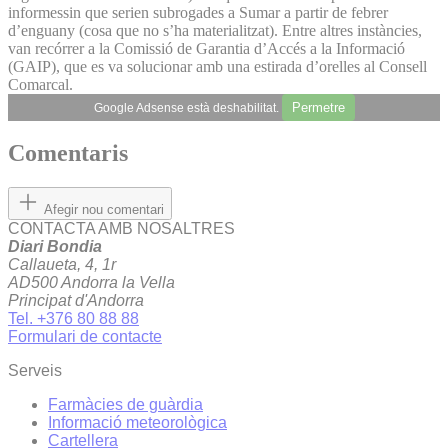
informessin que serien subrogades a Sumar a partir de febrer
d’enguany (cosa que no s’ha materialitzat). Entre altres instàncies,
van recórrer a la Comissió de Garantia d’Accés a la Informació
(GAIP), que es va solucionar amb una estirada d’orelles al Consell
Comarcal.
Permetre
Google Adsense està deshabilitat.
Comentaris
Afegir nou comentari
CONTACTA AMB NOSALTRES
Diari Bondia
Callaueta, 4, 1r
AD500 Andorra la Vella
Principat d'Andorra
Tel. +376 80 88 88
Formulari de contacte
Serveis
Farmàcies de guàrdia
Informació meteorològica
Cartellera