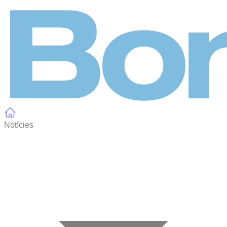
Panell de gestió de galetes
Notícies