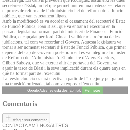
Descarrega. Els canvis preveuen que Rodríguez assumeixi les dues
secretaries d’Estat, un fet que permet unir en una mateixa secretaria
el procés de reforma de l’administració i el de reforma de la funció
pública, que van estretament lligats.
Amb la modificació es va acordar el cessament del secretari d’Estat
de Funció Pública, Joan Blasi, que va entrar a l’executiu en la
passada legislatura formant part del ministeri de Finances i Funció
Pública, encapçalat per Jordi Cinca, i va liderar la reforma de les
jubilacions, tal com va recordar el Govern. Aquesta legislatura va
tornar a ser nomenat secretari d’Estat de Funció Pública, que primer
depenia del cap de Govern i posteriorment es va integrar al ministeri
de Reforma de l’Administració. El ministre d’Afers Exteriors,
Gilbert Saboya, que va exercir ahir de portaveu del Govern, va
agrair la tasca de Blasi i la seva implicació durant els quatre anys en
què ha format part de l’executiu.
La reestructuració es farà efectiva a partir de l’1 de juny per garantir
una transició ordenada, tal com va exposar l’executiu.
Permetre
Google Adsense està deshabilitat.
Comentaris
Afegir nou comentari
CONTACTA AMB NOSALTRES