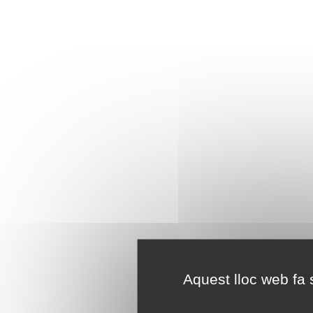
Aquest lloc web fa s