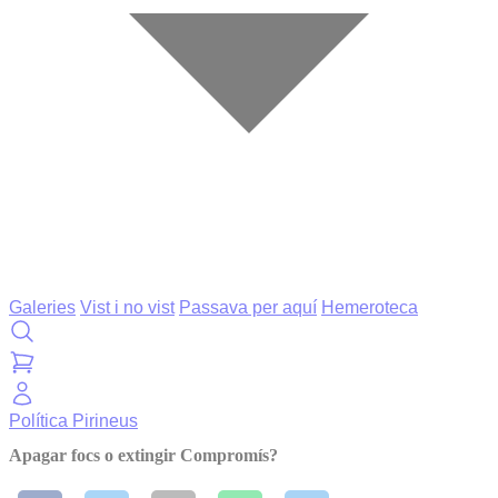
Galeries
Vist i no vist
Passava per aquí
Hemeroteca
Política
Pirineus
Apagar focs o extingir Compromís?