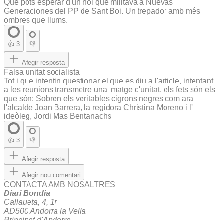
Que pots esperar d'un noi que militava a Nuevas
Generaciones del PP de Sant Boi. Un trepador amb més
ombres que llums.
👍
3
👎
Afegir resposta
Falsa unitat socialista
Tot i que intentin questionar el que es diu a l'article, intentant
a les reunions transmetre una imatge d'unitat, els fets són els
que són: Sobren els veritables cigrons negres com ara
l'alcalde Joan Barrera, la regidora Christina Moreno i l'
ideòleg, Jordi Mas Bentanachs
👍
3
👎
Afegir resposta
Afegir nou comentari
CONTACTA AMB NOSALTRES
Diari Bondia
Callaueta, 4, 1r
AD500 Andorra la Vella
Principat d'Andorra