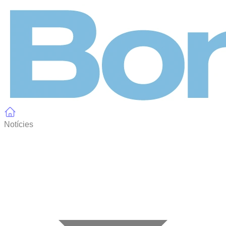
Panell de gestió de galetes
Notícies