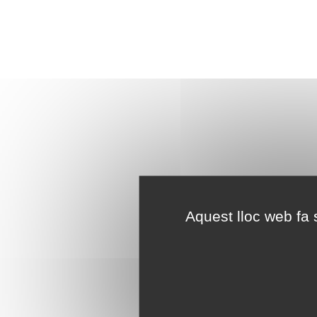
Aquest lloc web fa s