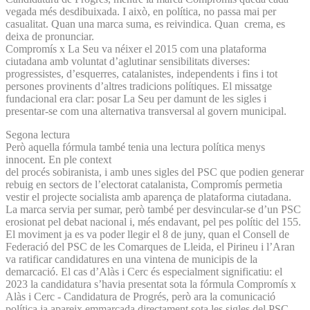
vegada més desdibuixada. I això, en política, no passa mai per
casualitat. Quan una marca suma, es reivindica. Quan crema, es
deixa de pronunciar.
Compromís x La Seu va néixer el 2015 com una plataforma
ciutadana amb voluntat d’aglutinar sensibilitats diverses:
progressistes, d’esquerres, catalanistes, independents i fins i tot
persones provinents d’altres tradicions polítiques. El missatge
fundacional era clar: posar La Seu per damunt de les sigles i
presentar-se com una alternativa transversal al govern municipal.
Segona lectura
Però aquella fórmula també tenia una lectura política menys
innocent. En ple context
del procés sobiranista, i amb unes sigles del PSC que podien generar
rebuig en sectors de l’electorat catalanista, Compromís permetia
vestir el projecte socialista amb aparença de plataforma ciutadana.
La marca servia per sumar, però també per desvincular-se d’un PSC
erosionat pel debat nacional i, més endavant, pel pes polític del 155.
El moviment ja es va poder llegir el 8 de juny, quan el Consell de
Federació del PSC de les Comarques de Lleida, el Pirineu i l’Aran
va ratificar candidatures en una vintena de municipis de la
demarcació. El cas d’Alàs i Cerc és especialment significatiu: el
2023 la candidatura s’havia presentat sota la fórmula Compromís x
Alàs i Cerc - Candidatura de Progrés, però ara la comunicació
política ja apareix emmarcada directament sota les sigles del PSC.