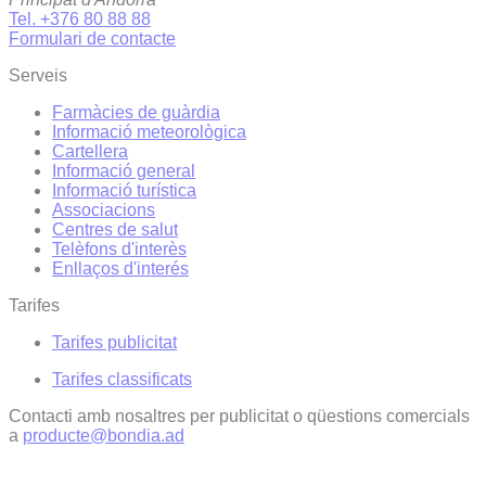
Tel. +376 80 88 88
Formulari de contacte
Serveis
Farmàcies de guàrdia
Informació meteorològica
Cartellera
Informació general
Informació turística
Associacions
Centres de salut
Telèfons d'interès
Enllaços d'interés
Tarifes
Tarifes publicitat
Tarifes classificats
Contacti amb nosaltres per publicitat o qüestions comercials
a
producte@bondia.ad