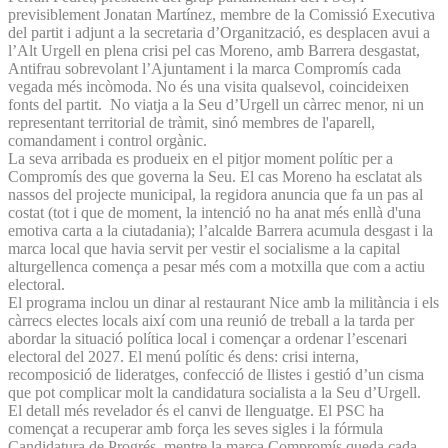
previsiblement Jonatan Martínez, membre de la Comissió Executiva
del partit i adjunt a la secretaria d’Organització, es desplacen avui a
l’Alt Urgell en plena crisi pel cas Moreno, amb Barrera desgastat,
Antifrau sobrevolant l’Ajuntament i la marca Compromís cada
vegada més incòmoda. No és una visita qualsevol, coincideixen
fonts del partit. No viatja a la Seu d’Urgell un càrrec menor, ni un
representant territorial de tràmit, sinó membres de l'aparell,
comandament i control orgànic.
La seva arribada es produeix en el pitjor moment polític per a
Compromís des que governa la Seu. El cas Moreno ha esclatat als
nassos del projecte municipal, la regidora anuncia que fa un pas al
costat (tot i que de moment, la intenció no ha anat més enllà d'una
emotiva carta a la ciutadania); l’alcalde Barrera acumula desgast i la
marca local que havia servit per vestir el socialisme a la capital
alturgellenca comença a pesar més com a motxilla que com a actiu
electoral.
El programa inclou un dinar al restaurant Nice amb la militància i els
càrrecs electes locals així com una reunió de treball a la tarda per
abordar la situació política local i començar a ordenar l’escenari
electoral del 2027. El menú polític és dens: crisi interna,
recomposició de lideratges, confecció de llistes i gestió d’un cisma
que pot complicar molt la candidatura socialista a la Seu d’Urgell.
El detall més revelador és el canvi de llenguatge. El PSC ha
començat a recuperar amb força les seves sigles i la fórmula
Candidatura de Progrés, mentre la marca Compromís queda cada