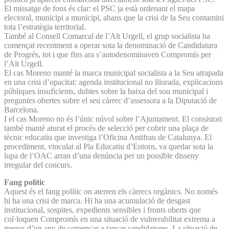
El missatge de fons és clar: el PSC ja està ordenant el mapa
electoral, municipi a municipi, abans que la crisi de la Seu contamini
tota l’estratègia territorial.
També al Consell Comarcal de l’Alt Urgell, el grup socialista ha
començat recentment a operar sota la denominació de Candidatura
de Progrés, tot i que fins ara s’autodenominaven Compromís per
l’Alt Urgell.
El cas Moreno manté la marca municipal socialista a la Seu atrapada
en una crisi d’opacitat: agenda institucional no lliurada, explicacions
públiques insuficients, dubtes sobre la baixa del sou municipal i
preguntes obertes sobre el seu càrrec d’assessora a la Diputació de
Barcelona.
I el cas Moreno no és l’únic núvol sobre l’Ajuntament. El consistori
també manté aturat el procés de selecció per cobrir una plaça de
tècnic educatiu que investiga l’Oficina Antifrau de Catalunya. El
procediment, vinculat al Pla Educatiu d’Entorn, va quedar sota la
lupa de l’OAC arran d’una denúncia per un possible disseny
irregular del concurs.
Fang polític
Aquest és el fang polític on aterren els càrrecs orgànics. No només
hi ha una crisi de marca. Hi ha una acumulació de desgast
institucional, sospites, expedients sensibles i fronts oberts que
col·loquen Compromís en una situació de vulnerabilitat extrema a
menys d’un any de començar a tancar candidatures. La situació de