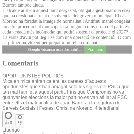
Barrera tampoc ajuda.
L’alcalde arriba a aquest punt desgastat, obligat a gestionar una crisi
que ha erosionat el relat de solvència del govern municipal. El cas
Moreno ha foradat la imatge de normalitat i Antifrau manté congelat
un altre procediment municipal. La pregunta dins i fora del partit és
cada vegada més incòmoda: qui podrà sostenir el projecte el 2027?
La visita d'avui pot llegir-se com una operació de contenció. O com
el primer moviment per preparar un relleu ordenat.
Permetre
Google Adsense està deshabilitat.
Comentaris
OPORTUNISTES POLITICS
Mica en mica aniran caient les caretes d''aquests
oportunistes que s'han amagat sota les sigles del PSC i que
tan mal han fet a aquest partit. Fins que Compromís no va
guanyar les eleccions la major part no es van afiliar al PSC,
entre ells el mateix alcalde Joan Barrera i la regidora de
Serveis Socials i Festes, Christina Moreno. 4 telediaris!
👍
6
👎
Lludrigó