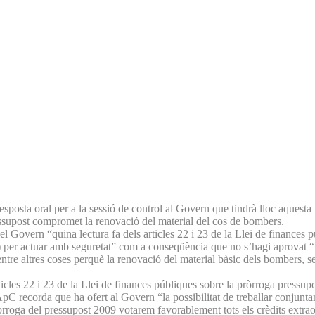
osta oral per a la sessió de control al Govern que tindrà lloc aquesta t
essupost compromet la renovació del material del cos de bombers.
 Govern “quina lectura fa dels articles 22 i 23 de la Llei de finances 
..) per actuar amb seguretat” com a conseqüència que no s’hagi aprovat “
tre altres coses perquè la renovació del material bàsic dels bombers, s
cles 22 i 23 de la Llei de finances públiques sobre la pròrroga pressupos
ApC recorda que ha ofert al Govern “la possibilitat de treballar conjunta
rroga del pressupost 2009 votarem favorablement tots els crèdits extraor