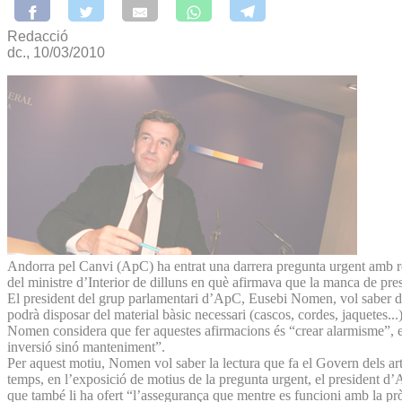
Redacció
dc., 10/03/2010
Andorra pel Canvi (ApC) ha entrat una darrera pregunta urgent amb resp
del ministre d’Interior de dilluns en què afirmava que la manca de pr
El president del grup parlamentari d’ApC, Eusebi Nomen, vol saber del
podrà disposar del material bàsic necessari (cascos, cordes, jaquetes.
Nomen considera que fer aquestes afirmacions és “crear alarmisme”, en
inversió sinó manteniment”.
Per aquest motiu, Nomen vol saber la lectura que fa el Govern dels arti
temps, en l’exposició de motius de la pregunta urgent, el president d’
que també li ha ofert “l’assegurança que mentre es funcioni amb la prò