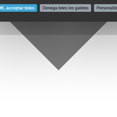
K, acceptar totes
Denega totes les galetes
Personalit