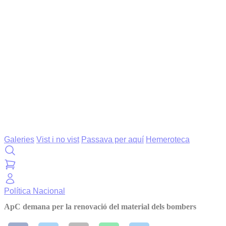
Galeries
Vist i no vist
Passava per aquí
Hemeroteca
Política
Nacional
ApC demana per la renovació del material dels bombers