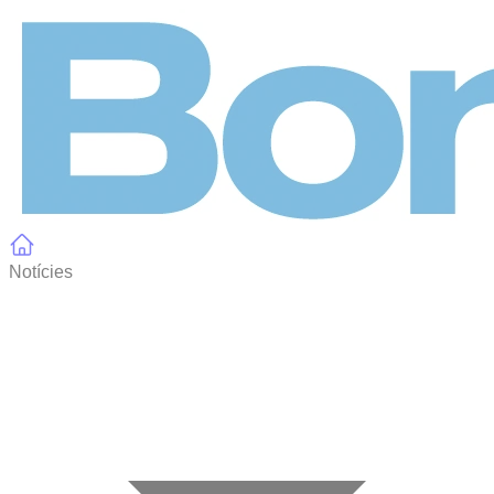
Panell de gestió de galetes
Notícies