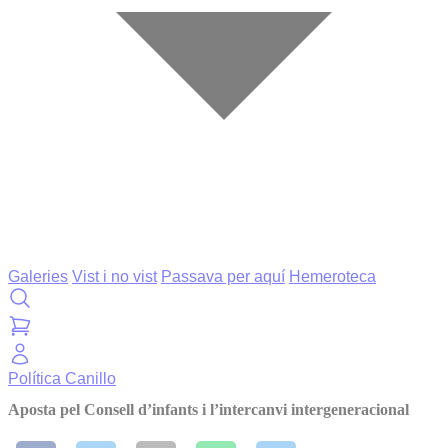
Galeries
Vist i no vist
Passava per aquí
Hemeroteca
Política
Canillo
Aposta pel Consell d’infants i l’intercanvi intergeneracional