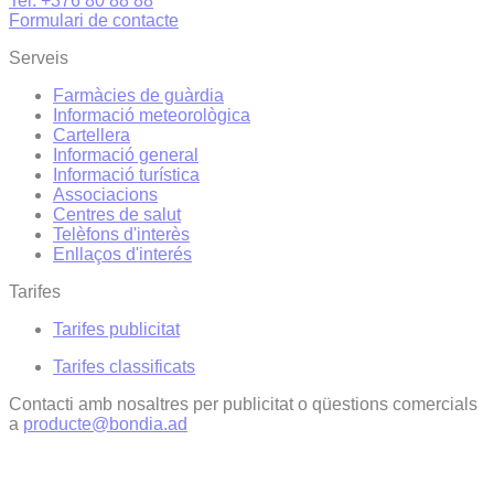
Tel. +376 80 88 88
Formulari de contacte
Serveis
Farmàcies de guàrdia
Informació meteorològica
Cartellera
Informació general
Informació turística
Associacions
Centres de salut
Telèfons d'interès
Enllaços d'interés
Tarifes
Tarifes publicitat
Tarifes classificats
Contacti amb nosaltres per publicitat o qüestions comercials
a
producte@bondia.ad