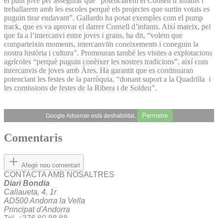
el punt jove per assegurar que “potenciarem el Consell d’infants i
treballarem amb les escoles perquè els projectes que surtin votats es
puguin tirar endavant”. Gallardo ha posat exemples com el pump
track, que es va aprovar el darrer Consell d’infants. Així mateix, pel
que fa a l’intercanvi entre joves i grans, ha dit, “volem que
comparteixin moments, intercanviïn coneixements i coneguin la
nostra història i cultura”. Promouran també les visites a explotacions
agrícoles “perquè puguin conèixer les nostres tradicions”, així com
intercanvis de joves amb Àres. Ha garantit que es continuaran
potenciant les festes de la parròquia, “donant suport a la Quadrilla i
les comissions de festes de la Ribera i de Soldeu”.
Permetre
Google Adsense està deshabilitat.
Comentaris
Afegir nou comentari
CONTACTA AMB NOSALTRES
Diari Bondia
Callaueta, 4, 1r
AD500 Andorra la Vella
Principat d'Andorra