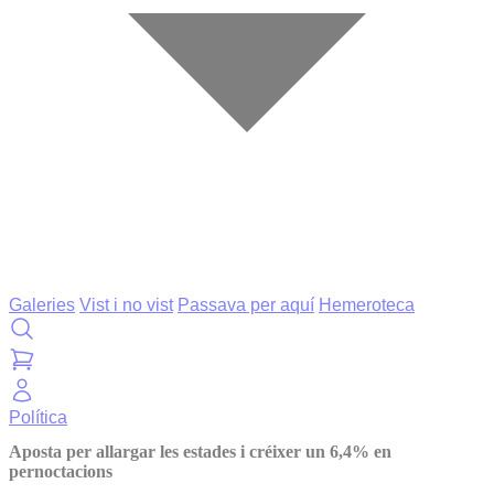
Galeries
Vist i no vist
Passava per aquí
Hemeroteca
Política
Aposta per allargar les estades i créixer un 6,4% en
pernoctacions