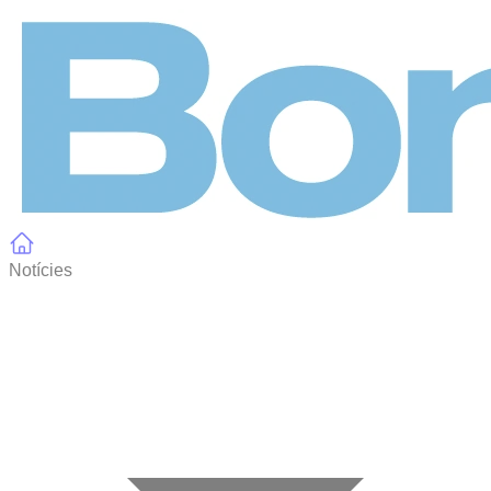
Panell de gestió de galetes
Notícies