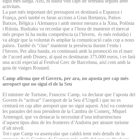
sigui més llarga. Així, hi haurà vuit caps de setmana seguits amb
activitats.
La part més important del pressupost es destinarà a Espanya i
França, però també es faran accions a Gran Bretanya, Països
Baixos, Bèlgica i Alemanya i amb menor mesura a la Xina, Polònia
i Rússia. Budzaku va recordar que a l’hora de mantenir el mercat
més proper hi ha molta competència (a l’hivern, és més reduïda) i
va afegir que la voluntat és ampliar la comunicació cada cop a nous
països. També és “clau” mantenir la presència durant l’estiu i
l’hivern. Per altra banda, es continuarà amb la promoció en el marc
de l’acord amb Disney, al qual es destinaran 375.000 euros, i es farà
una acció especial al Festival Grec de Barcelona, així com amb la
guia de viatges Routard.
Camp afirma que el Govern, per ara, no aposta per cap més
aeroport que no sigui el de la Seu
El ministre de Turisme, Francesc Camp, va declarar que l’aposta del
Govern és “activar” l’aeroport de la Seu d’Urgell i que no es
centrarà en cap altre aeroport que no sigui aquest. Així va contestar
les paraules del nou president de la Cambra de Comerç, Miquel
Armengol, que va destacar la necessitat d’una infraestructura
d’aquest tipus dins de les fronteres d’Andorra per atraure turisme
d’alt nivell.
Tot i que Camp va assenyalar que caldrà tenir més detalls de la