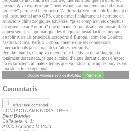
proposta de la Cambra de Comerç més enllà del que va dir el seu
president, va exposar que “mentrestant, continuarem amb el nostre
projecte” perquè si l’aeroport d’Andorra-la Seu pot tenir finalment el
vol instrumental amb GPS, que permet l’enlairament i aterratge en
situacions climatològiques adverses, “ja es compliran els objectius
de desenclavar Andorra” que demana l’organització empresarial. En
aquest sentit, va apuntar que des d’aquesta instal·lació es podran
establir rutes als principals aeroports d’Europa, com són Londres,
Madrid, Roma, París o Lisboa, mentre que les connexions
internacionals ja es faran des d’altres aeroports.
Per altra banda, Camp va reiterar que l’activitat de ràfting queda
totalment descartada, ja que el cabal d’aigua durant el mes d’agost
no és suficient, al mateix temps que va indicar que aquest any es viu
una situació excepcional.
Permetre
Google Adsense està deshabilitat.
Comentaris
Afegir nou comentari
CONTACTA AMB NOSALTRES
Diari Bondia
Callaueta, 4, 1r
AD500 Andorra la Vella