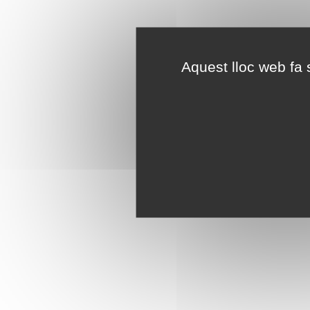
Aquest lloc web fa s