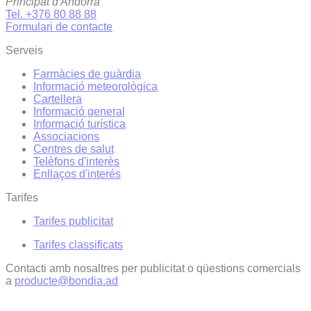
Principat d'Andorra
Tel. +376 80 88 88
Formulari de contacte
Serveis
Farmàcies de guàrdia
Informació meteorològica
Cartellera
Informació general
Informació turística
Associacions
Centres de salut
Telèfons d'interès
Enllaços d'interés
Tarifes
Tarifes publicitat
Tarifes classificats
Contacti amb nosaltres per publicitat o qüestions comercials
a
producte@bondia.ad