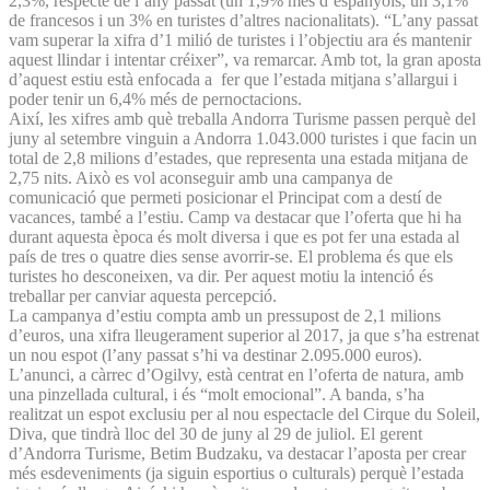
2,3%, respecte de l’any passat (un 1,9% més d’espanyols, un 3,1%
de francesos i un 3% en turistes d’altres nacionalitats). “L’any passat
vam superar la xifra d’1 milió de turistes i l’objectiu ara és mantenir
aquest llindar i intentar créixer”, va remarcar. Amb tot, la gran aposta
d’aquest estiu està enfocada a fer que l’estada mitjana s’allargui i
poder tenir un 6,4% més de pernoctacions.
Així, les xifres amb què treballa Andorra Turisme passen perquè del
juny al setembre vinguin a Andorra 1.043.000 turistes i que facin un
total de 2,8 milions d’estades, que representa una estada mitjana de
2,75 nits. Això es vol aconseguir amb una campanya de
comunicació que permeti posicionar el Principat com a destí de
vacances, també a l’estiu. Camp va destacar que l’oferta que hi ha
durant aquesta època és molt diversa i que es pot fer una estada al
país de tres o quatre dies sense avorrir-se. El problema és que els
turistes ho desconeixen, va dir. Per aquest motiu la intenció és
treballar per canviar aquesta percepció.
La campanya d’estiu compta amb un pressupost de 2,1 milions
d’euros, una xifra lleugerament superior al 2017, ja que s’ha estrenat
un nou espot (l’any passat s’hi va destinar 2.095.000 euros).
L’anunci, a càrrec d’Ogilvy, està centrat en l’oferta de natura, amb
una pinzellada cultural, i és “molt emocional”. A banda, s’ha
realitzat un espot exclusiu per al nou espectacle del Cirque du Soleil,
Diva, que tindrà lloc del 30 de juny al 29 de juliol. El gerent
d’Andorra Turisme, Betim Budzaku, va destacar l’aposta per crear
més esdeveniments (ja siguin esportius o culturals) perquè l’estada