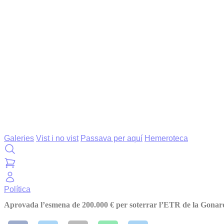
Galeries
Vist i no vist
Passava per aquí
Hemeroteca
Política
Aprovada l’esmena de 200.000 € per soterrar l’ETR de la Gonar