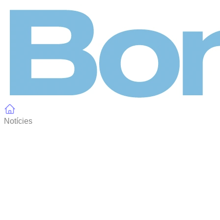
Panell de gestió de galetes
Notícies