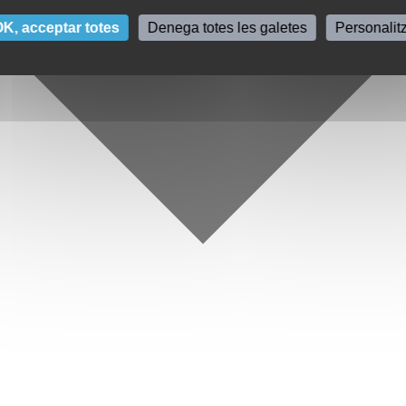
K, acceptar totes
Denega totes les galetes
Personalit