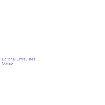
Editorial
Entrevistes
Opinió