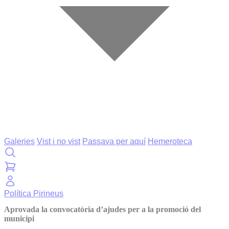
Galeries
Vist i no vist
Passava per aquí
Hemeroteca
Política
Pirineus
Aprovada la convocatòria d’ajudes per a la promoció del
municipi