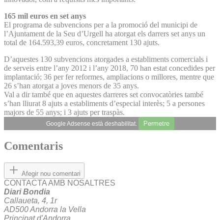
165 mil euros en set anys
El programa de subvencions per a la promoció del municipi de
l’Ajuntament de la Seu d’Urgell ha atorgat els darrers set anys un
total de 164.593,39 euros, concretament 130 ajuts.
D’aquestes 130 subvencions atorgades a establiments comercials i
de serveis entre l’any 2012 i l’any 2018, 70 han estat concedides per
implantació; 36 per fer reformes, ampliacions o millores, mentre que
26 s’han atorgat a joves menors de 35 anys.
Val a dir també que en aquestes darreres set convocatòries també
s’han lliurat 8 ajuts a establiments d’especial interès; 5 a persones
majors de 55 anys; i 3 ajuts per traspàs.
Permetre
Google Adsense està deshabilitat.
Comentaris
Afegir nou comentari
CONTACTA AMB NOSALTRES
Diari Bondia
Callaueta, 4, 1r
AD500 Andorra la Vella
Principat d'Andorra