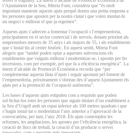
febrer d’enguany. La tinent d’alcalde de Promoció Econòmica de
l’Ajuntament de la Seu, Mireia Font, considera que “és molt
important mantenir aquests ajuts perquè donen una petita empenta a
les persones que aposten per la nostra ciutat i que volen muntar-hi
un negoci o millorar el que ja regenten”.
Aquests ajuts s’adrecen a fomentar l’ocupació i l’emprenedoria,
principalment en el sector comercial i de serveis, donant prioritat als
emprenedors menors de 35 anys i als majors de 55, i als establiments
que s’instal·lin al centre històric. En aquest sentit, Mireia Font
afegeix que “també poden optar a aquestes subvencions els
establiments que vulguin millorar i modernitzar-se, i apostin per fer
inversions, com per exemple, pel que fa a eficiència energètica”. La
tinent d’alcalde de Promoció Econòmica recorda que “per
complementar aquesta línia d’ajuts i seguir apostant pel foment de
l’emprenedoria, pròximament s’obriran des d’aquest Ajuntament els
ajuts per a la promoció de l’ocupació autònoma”.
Les bases d’aquests ajuts estipulen com a requisits que poden
sol·licitar-los totes les persones que siguin titulars d’un establiment a
la Seu d’Urgell amb un espai inferior als 100 metres quadrats i que
s’hagin instal·lat o modernitzat l’any anterior a l’aprovació de la
convocatòria, per tant, l’any 2018. Els ajuts contemplen les
reformes, les ampliacions, les apostes per l’eficiència energètica, la
creació de llocs de treball, la creació d’un producte o servei
innovador, com a requisits més importants.