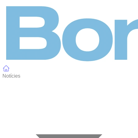
Panell de gestió de galetes
Notícies