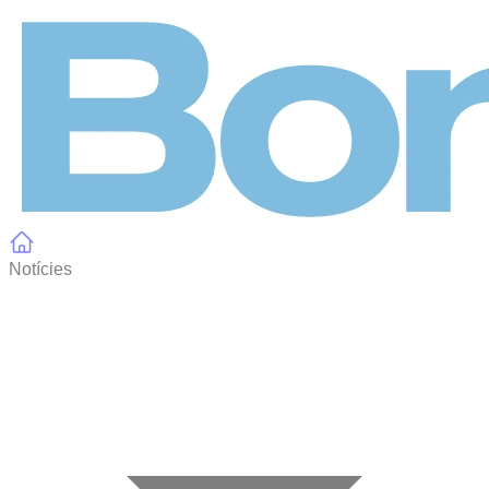
Panell de gestió de galetes
Notícies