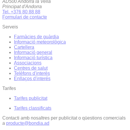
AD500 Andorra la Vella
Principat d'Andorra
Tel. +376 80 88 88
Formulari de contacte
Serveis
Farmàcies de guàrdia
Informació meteorològica
Cartellera
Informació general
Informació turística
Associacions
Centres de salut
Telèfons d'interès
Enllaços d'interés
Tarifes
Tarifes publicitat
Tarifes classificats
Contacti amb nosaltres per publicitat o qüestions comercials
a
producte@bondia.ad