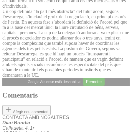
acabarà firmant un sol acord conjunt amb els tres microestats o tres
d’individuals.
Un cop definida “la part més abstracta” del futur acord, segons
Descarrega, s’iniciarà el gruix de la negociació, en principi després
de l’estiu. En aquesta fase s’abordarà la definició de l’acord pel que
fa a la base del mercat únic: la lliure circulació de béns, serveis,
capitals i persones. La cap de la delegació andorrana va explicar que
el procés negociador es podria allargar dos o tres anys, tenint en
compte la complexitat que també suposa haver de coordinar les
agendes dels tres petits estats. La postura del Govern, segons va
reiterar Descarrega, és que hi hagi un procés “transparent i
participatiu” en relació a l’acord, de manera que es vagin definint
amb els agents socials i econòmics les especificitats del país que
s’han de mantenir i els possibles períodes transitoris que es
demanaran a la UE.
Permetre
Google Adsense està deshabilitat.
Comentaris
Afegir nou comentari
CONTACTA AMB NOSALTRES
Diari Bondia
Callaueta, 4, 1r