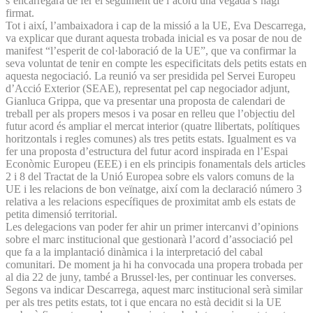
s’encarregarà de fer el seguiment de l’acord una vegada s’hagi
firmat.
Tot i així, l’ambaixadora i cap de la missió a la UE, Eva Descarrega,
va explicar que durant aquesta trobada inicial es va posar de nou de
manifest “l’esperit de col·laboració de la UE”, que va confirmar la
seva voluntat de tenir en compte les especificitats dels petits estats en
aquesta negociació. La reunió va ser presidida pel Servei Europeu
d’Acció Exterior (SEAE), representat pel cap negociador adjunt,
Gianluca Grippa, que va presentar una proposta de calendari de
treball per als propers mesos i va posar en relleu que l’objectiu del
futur acord és ampliar el mercat interior (quatre llibertats, polítiques
horitzontals i regles comunes) als tres petits estats. Igualment es va
fer una proposta d’estructura del futur acord inspirada en l’Espai
Econòmic Europeu (EEE) i en els principis fonamentals dels articles
2 i 8 del Tractat de la Unió Europea sobre els valors comuns de la
UE i les relacions de bon veïnatge, així com la declaració número 3
relativa a les relacions específiques de proximitat amb els estats de
petita dimensió territorial.
Les delegacions van poder fer ahir un primer intercanvi d’opinions
sobre el marc institucional que gestionarà l’acord d’associació pel
que fa a la implantació dinàmica i la interpretació del cabal
comunitari. De moment ja hi ha convocada una propera trobada per
al dia 22 de juny, també a Brussel·les, per continuar les converses.
Segons va indicar Descarrega, aquest marc institucional serà similar
per als tres petits estats, tot i que encara no està decidit si la UE