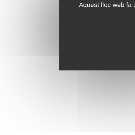
Aquest lloc web fa s