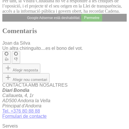
Per tant, la Visura Ciutadana no ve a respondre a les crítiques de
l’oposició, i el projecte té el seu origen en la Llei de transparència,
accés a la informació pública i govern obert, ha recordat Cadena.
Permetre
Google Adsense està deshabilitat.
Comentaris
Joan da Silva
Un altra chiringuito....es el bono del vot.
👍
👎
Afegir resposta
Afegir nou comentari
CONTACTA AMB NOSALTRES
Diari Bondia
Callaueta, 4, 1r
AD500 Andorra la Vella
Principat d'Andorra
Tel. +376 80 88 88
Formulari de contacte
Serveis