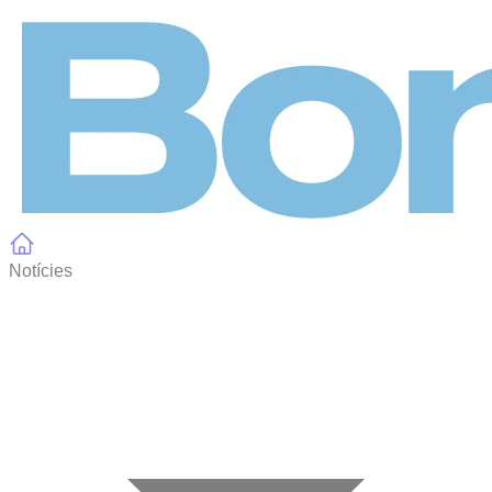
Panell de gestió de galetes
Notícies