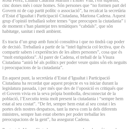
Rosa Pérez, Liliana Catarina Martins i Esther Vila; i els suplents,
cinc dones més i onze homes. Són persones que “no formen part del
Govern ni de cap partit polític o associació”, ha recalcat la secretària
d’Estat d’Igualtat i Participació Ciutadana, Mariona Cadena. Aquest
grup d’opinió treballarà sobre temes “que preocupen la ciutadania” i
de moment s’han plantejat tres temàtiques “cabdals”, que són
habitatge, sanitat i medi ambient.
Es tracta d’un grup amb funció consultiva i que no tindrà cap poder
de decisió. Treballarà a partir de la “intel·ligència col·lectiva, que és
compartir sabers i experiències de les altres persones”, cosa que és
“molt enriquidora”. Al parer de Cadena, el treball de la Visura
Ciutadana “anirà bé als polítics per poder veure quins són els neguits
i preocupacions de la ciutadania”.
En aquest punt, la secretària d’Estat d’Igualtat i Participació
Ciutadana ha recordat que aquest projecte es va iniciar durant la
legislatura passada, i per més que des de l’oposició es critiqués que
el Govern vivia en la seva pròpia bombolla, desconnectat de la
població, l’Executiu tenia molt present la ciutadania i “sempre hem
estat al seu costat”. “De fet, sempre hem estat al seu costat i les
portes dels nostres despatxos, tant la meva com la dels diferents
ministres, sempre han estat obertes per poder treballar les
preocupacions de la gent”, ha assegurat Cadena.