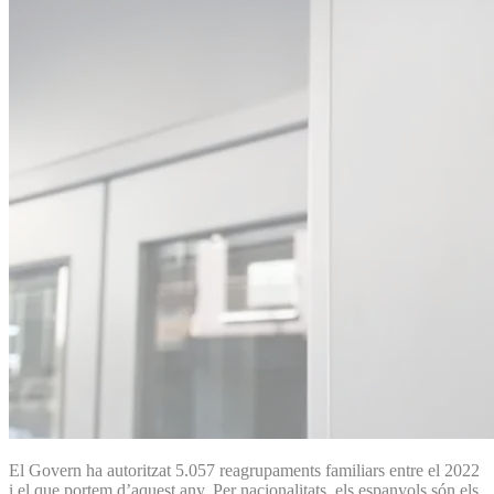
El Govern ha autoritzat 5.057 reagrupaments familiars entre el 2022
i el que portem d’aquest any. Per nacionalitats, els espanyols són els