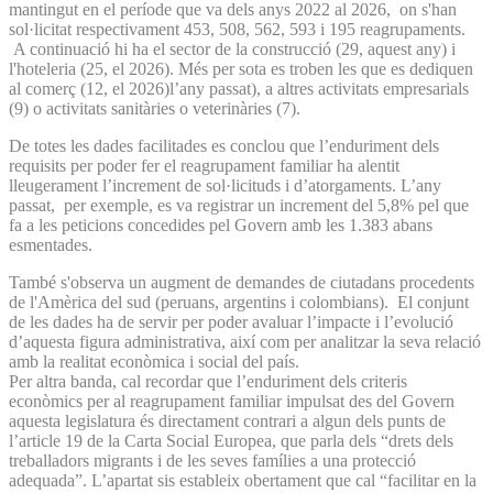
mantingut en el període que va dels anys 2022 al 2026, on s'han
sol·licitat respectivament 453, 508, 562, 593 i 195 reagrupaments.
A continuació hi ha el sector de la construcció (29, aquest any) i
l'hoteleria (25, el 2026). Més per sota es troben les que es dediquen
al comerç (12, el 2026)l’any passat), a altres activitats empresarials
(9) o activitats sanitàries o veterinàries (7).
De totes les dades facilitades es conclou que l’enduriment dels
requisits per poder fer el reagrupament familiar ha alentit
lleugerament l’increment de sol·licituds i d’atorgaments. L’any
passat, per exemple, es va registrar un increment del 5,8% pel que
fa a les peticions concedides pel Govern amb les 1.383 abans
esmentades.
També s'observa un augment de demandes de ciutadans procedents
de l'Amèrica del sud (peruans, argentins i colombians). El conjunt
de les dades ha de servir per poder avaluar l’impacte i l’evolució
d’aquesta figura administrativa, així com per analitzar la seva relació
amb la realitat econòmica i social del país.
Per altra banda, cal recordar que l’enduriment dels criteris
econòmics per al reagrupament familiar impulsat des del Govern
aquesta legislatura és directament contrari a algun dels punts de
l’article 19 de la Carta Social Europea, que parla dels “drets dels
treballadors migrants i de les seves famílies a una protecció
adequada”. L’apartat sis estableix obertament que cal “facilitar en la