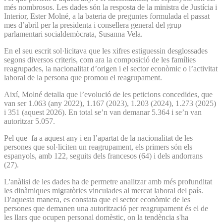
més nombrosos. Les dades són la resposta de la ministra de Justícia i
Interior, Ester Molné, a la bateria de preguntes formulada el passat
mes d’abril per la presidenta i consellera general del grup
parlamentari socialdemòcrata, Susanna Vela.
En el seu escrit sol·licitava que les xifres estiguessin desglossades
segons diversos criteris, com ara la composició de les famílies
reagrupades, la nacionalitat d’origen i el sector econòmic o l’activitat
laboral de la persona que promou el reagrupament.
Així, Molné detalla que l’evolució de les peticions concedides, que
van ser 1.063 (any 2022), 1.167 (2023), 1.203 (2024), 1.273 (2025)
i 351 (aquest 2026). En total se’n van demanar 5.364 i se’n van
autoritzar 5.057.
Pel que fa a aquest any i en l’apartat de la nacionalitat de les
persones que sol·liciten un reagrupament, els primers són els
espanyols, amb 122, seguits dels francesos (64) i dels andorrans
(27).
L'anàlisi de les dades ha de permetre analitzar amb més profunditat
les dinàmiques migratòries vinculades al mercat laboral del país.
D'aquesta manera, es constata que el sector econòmic de les
persones que demanen una autorització per reagrupament és el de
les llars que ocupen personal domèstic, on la tendència s'ha