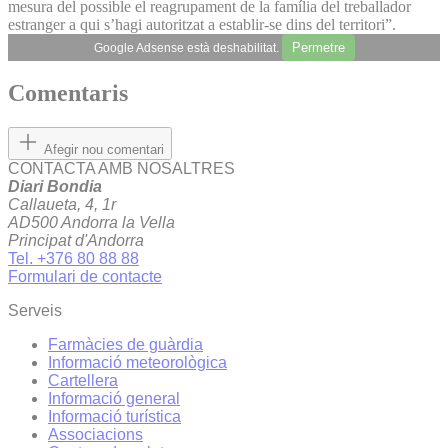
mesura del possible el reagrupament de la família del treballador
estranger a qui s’hagi autoritzat a establir-se dins del territori”.
Permetre
Google Adsense està deshabilitat.
Comentaris
Afegir nou comentari
CONTACTA AMB NOSALTRES
Diari Bondia
Callaueta, 4, 1r
AD500 Andorra la Vella
Principat d'Andorra
Tel. +376 80 88 88
Formulari de contacte
Serveis
Farmàcies de guàrdia
Informació meteorològica
Cartellera
Informació general
Informació turística
Associacions