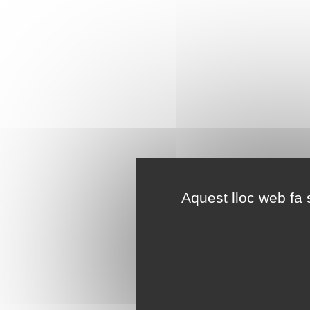
Aquest lloc web fa s