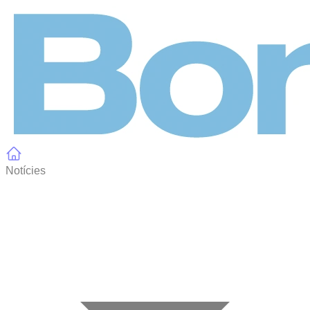
Panell de gestió de galetes
Notícies