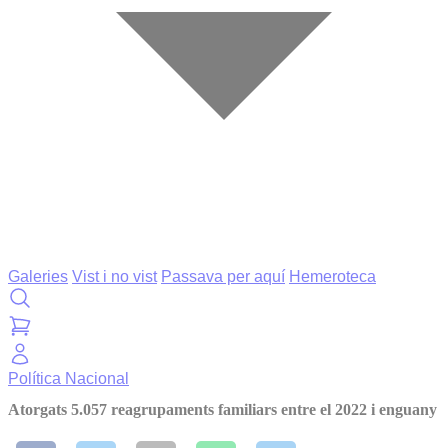
Galeries
Vist i no vist
Passava per aquí
Hemeroteca
Política
Nacional
Atorgats 5.057 reagrupaments familiars entre el 2022 i enguany