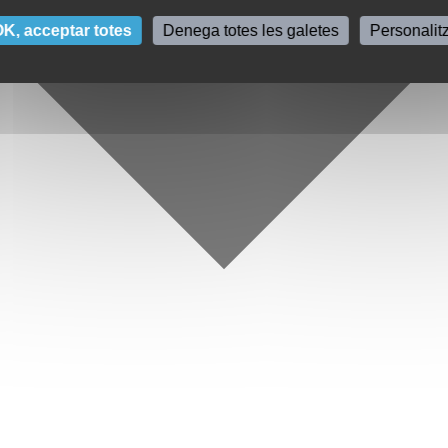
K, acceptar totes
Denega totes les galetes
Personalit