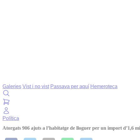
Galeries
Vist i no vist
Passava per aquí
Hemeroteca
Política
Atorgats 906 ajuts a l’habitatge de lloguer per un import d’1,6 mi