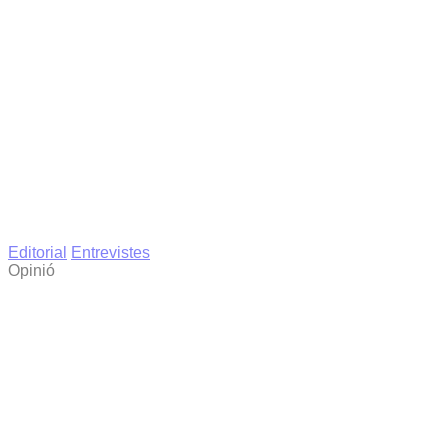
Editorial
Entrevistes
Opinió