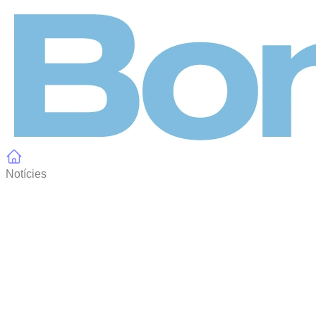
Panell de gestió de galetes
Notícies