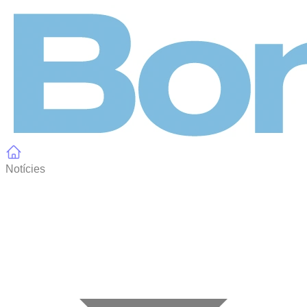
Panell de gestió de galetes
Notícies