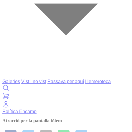
Galeries
Vist i no vist
Passava per aquí
Hemeroteca
Política
Encamp
Atracció per la pantalla tòtem