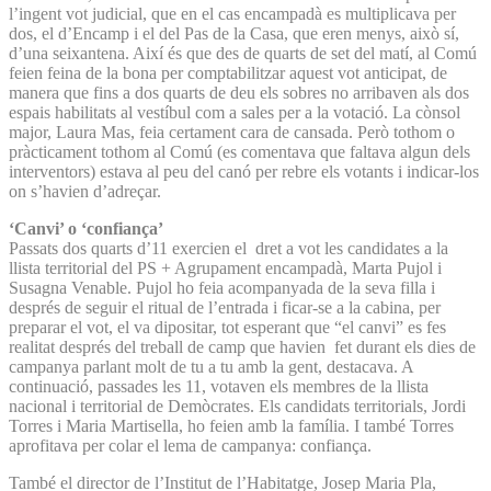
l’ingent vot judicial, que en el cas encampadà es multiplicava per
dos, el d’Encamp i el del Pas de la Casa, que eren menys, això sí,
d’una seixantena. Així és que des de quarts de set del matí, al Comú
feien feina de la bona per comptabilitzar aquest vot anticipat, de
manera que fins a dos quarts de deu els sobres no arribaven als dos
espais habilitats al vestíbul com a sales per a la votació. La cònsol
major, Laura Mas, feia certament cara de cansada. Però tothom o
pràcticament tothom al Comú (es comentava que faltava algun dels
interventors) estava al peu del canó per rebre els votants i indicar-los
on s’havien d’adreçar.
‘Canvi’ o ‘confiança’
Passats dos quarts d’11 exercien el dret a vot les candidates a la
llista territorial del PS + Agrupament encampadà, Marta Pujol i
Susagna Venable. Pujol ho feia acompanyada de la seva filla i
després de seguir el ritual de l’entrada i ficar-se a la cabina, per
preparar el vot, el va dipositar, tot esperant que “el canvi” es fes
realitat després del treball de camp que havien fet durant els dies de
campanya parlant molt de tu a tu amb la gent, destacava. A
continuació, passades les 11, votaven els membres de la llista
nacional i territorial de Demòcrates. Els candidats territorials, Jordi
Torres i Maria Martisella, ho feien amb la família. I també Torres
aprofitava per colar el lema de campanya: confiança.
També el director de l’Institut de l’Habitatge, Josep Maria Pla,