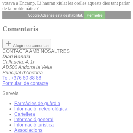
votava a Encamp. Li hauran xiulat les orelles aquests dies tant parlar
de la problemàtica?
Permetre
Google Adsense està deshabilitat.
Comentaris
Afegir nou comentari
CONTACTA AMB NOSALTRES
Diari Bondia
Callaueta, 4, 1r
AD500 Andorra la Vella
Principat d'Andorra
Tel. +376 80 88 88
Formulari de contacte
Serveis
Farmàcies de guàrdia
Informació meteorològica
Cartellera
Informació general
Informació turística
Associacions