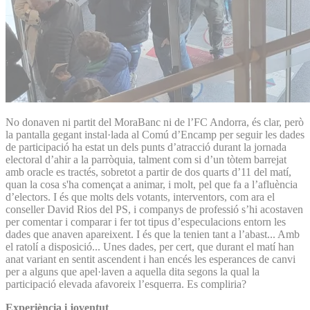
No donaven ni partit del MoraBanc ni de l’FC Andorra, és clar, però
la pantalla gegant instal·lada al Comú d’Encamp per seguir les dades
de participació ha estat un dels punts d’atracció durant la jornada
electoral d’ahir a la parròquia, talment com si d’un tòtem barrejat
amb oracle es tractés, sobretot a partir de dos quarts d’11 del matí,
quan la cosa s'ha començat a animar, i molt, pel que fa a l’afluència
d’electors. I és que molts dels votants, interventors, com ara el
conseller David Rios del PS, i companys de professió s’hi acostaven
per comentar i comparar i fer tot tipus d’especulacions entorn les
dades que anaven apareixent. I és que la tenien tant a l’abast... Amb
el ratolí a disposició... Unes dades, per cert, que durant el matí han
anat variant en sentit ascendent i han encés les esperances de canvi
per a alguns que apel·laven a aquella dita segons la qual la
participació elevada afavoreix l’esquerra. Es compliria?
Experiència i joventut