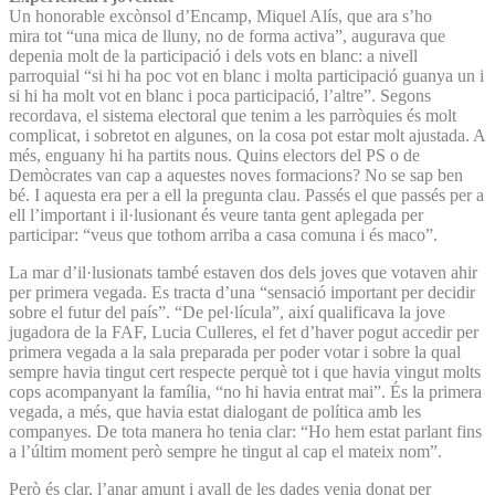
Un honorable excònsol d’Encamp, Miquel Alís, que ara s’ho
mira tot “una mica de lluny, no de forma activa”, augurava que
depenia molt de la participació i dels vots en blanc: a nivell
parroquial “si hi ha poc vot en blanc i molta participació guanya un i
si hi ha molt vot en blanc i poca participació, l’altre”. Segons
recordava, el sistema electoral que tenim a les parròquies és molt
complicat, i sobretot en algunes, on la cosa pot estar molt ajustada. A
més, enguany hi ha partits nous. Quins electors del PS o de
Demòcrates van cap a aquestes noves formacions? No se sap ben
bé. I aquesta era per a ell la pregunta clau. Passés el que passés per a
ell l’important i il·lusionant és veure tanta gent aplegada per
participar: “veus que tothom arriba a casa comuna i és maco”.
La mar d’il·lusionats també estaven dos dels joves que votaven ahir
per primera vegada. Es tracta d’una “sensació important per decidir
sobre el futur del país”. “De pel·lícula”, així qualificava la jove
jugadora de la FAF, Lucia Culleres, el fet d’haver pogut accedir per
primera vegada a la sala preparada per poder votar i sobre la qual
sempre havia tingut cert respecte perquè tot i que havia vingut molts
cops acompanyant la família, “no hi havia entrat mai”. És la primera
vegada, a més, que havia estat dialogant de política amb les
companyes. De tota manera ho tenia clar: “Ho hem estat parlant fins
a l’últim moment però sempre he tingut al cap el mateix nom”.
Però és clar, l’anar amunt i avall de les dades venia donat per