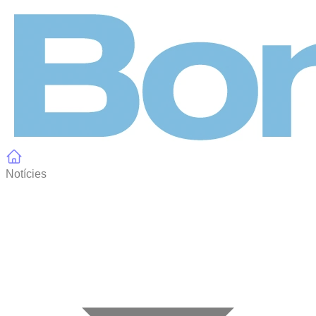
Panell de gestió de galetes
Notícies