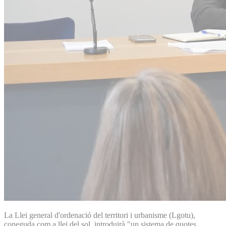
La Llei general d'ordenació del territori i urbanisme (Lgotu),
coneguda com a llei del sol, introduirà "un sistema de quotes