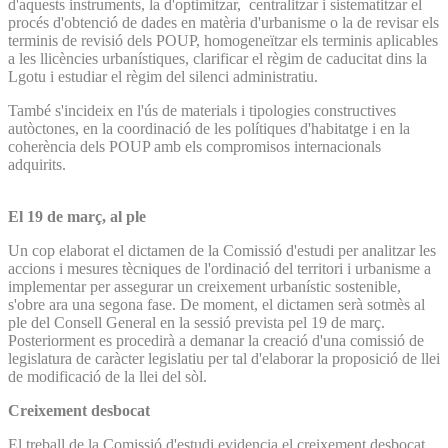
d'aquests instruments, la d'optimitzar, centralitzar i sistematitzar el
procés d'obtenció de dades en matèria d'urbanisme o la de revisar els
terminis de revisió dels POUP, homogeneïtzar els terminis aplicables
a les llicències urbanístiques, clarificar el règim de caducitat dins la
Lgotu i estudiar el règim del silenci administratiu.
També s'incideix en l'ús de materials i tipologies constructives
autòctones, en la coordinació de les polítiques d'habitatge i en la
coherència dels POUP amb els compromisos internacionals
adquirits.
El 19 de març, al ple
Un cop elaborat el dictamen de la Comissió d'estudi per analitzar les
accions i mesures tècniques de l'ordinació del territori i urbanisme a
implementar per assegurar un creixement urbanístic sostenible,
s'obre ara una segona fase. De moment, el dictamen serà sotmès al
ple del Consell General en la sessió prevista pel 19 de març.
Posteriorment es procedirà a demanar la creació d'una comissió de
legislatura de caràcter legislatiu per tal d'elaborar la proposició de llei
de modificació de la llei del sòl.
Creixement desbocat
El treball de la Comissió d'estudi evidencia el creixement desbocat