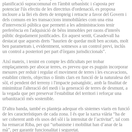
planificació supracomunal en l'àmbit urbanístic i s'aposta per
potenciar l'ús efectiu de les directrius d'ordenació, es proposa
incloure a la llei els drets de tempteig i retracte a favor del Govern i
dels comuns en les transaccions immobiliàries com una eina
d'intervenció pública que permetri a les administracions tenir
preferència en l'adquisició de béns immobles per raons d'interès
públic degudament justificades. En aquest sentit, Casadevall ha
destacat que aquests drets "haurien de quedar molt ben acotats, molt
ben parametrats i, evidentment, sotmesos a un control previ, inclús
un control a posteriori per part d'òrgans jurisdiccionals".
Així mateix, i tenint en compte les dificultats per trobar
emplaçaments per abocar terres, es preveu que es puguin incorporar
mesures per reduir i regular el moviment de terres i les excavacions,
establint criteris, objectius o límits clars en funció de la naturalesa del
sòl, el pendent del terreny i l'impacte paisatgístic, amb la finalitat de
minimitzar l'alteració del medi i la generació de terres de desmunt, a
la vegada que per preservar l'estabilitat del territori i reforçar una
urbanització més sostenible.
D'altra banda, també es planteja adequar els sistemes viaris en funció
de les característiques de cada zona. I és que la xarxa viària “ha de
ser coherent amb els usos del sòl i la intensitat de l’activitat”, tal com
ha remarcat Riba, per qui “urbanisme i mobilitat han d’anar de la
mà”, per garantir funcionalitat i seguretat.