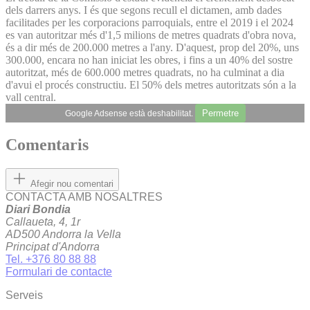
dels darrers anys. I és que segons recull el dictamen, amb dades
facilitades per les corporacions parroquials, entre el 2019 i el 2024
es van autoritzar més d'1,5 milions de metres quadrats d'obra nova,
és a dir més de 200.000 metres a l'any. D'aquest, prop del 20%, uns
300.000, encara no han iniciat les obres, i fins a un 40% del sostre
autoritzat, més de 600.000 metres quadrats, no ha culminat a dia
d'avui el procés constructiu. El 50% dels metres autoritzats són a la
vall central.
Permetre
Google Adsense està deshabilitat.
Comentaris
Afegir nou comentari
CONTACTA AMB NOSALTRES
Diari Bondia
Callaueta, 4, 1r
AD500 Andorra la Vella
Principat d'Andorra
Tel. +376 80 88 88
Formulari de contacte
Serveis