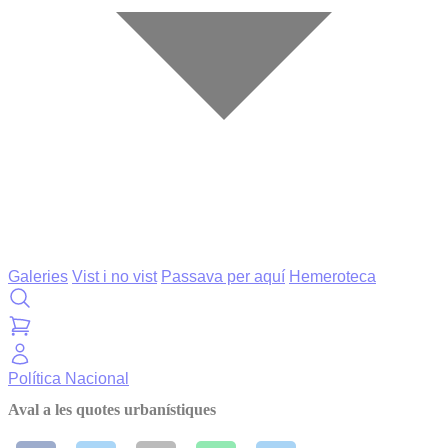
Galeries
Vist i no vist
Passava per aquí
Hemeroteca
Política
Nacional
Aval a les quotes urbanístiques