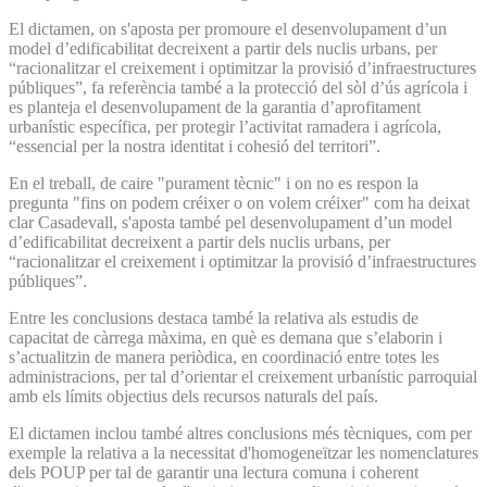
El dictamen, on s'aposta per promoure el desenvolupament d’un
model d’edificabilitat decreixent a partir dels nuclis urbans, per
“racionalitzar el creixement i optimitzar la provisió d’infraestructures
públiques”, fa referència també a la protecció del sòl d’ús agrícola i
es planteja el desenvolupament de la garantia d’aprofitament
urbanístic específica, per protegir l’activitat ramadera i agrícola,
“essencial per la nostra identitat i cohesió del territori”.
En el treball, de caire "purament tècnic" i on no es respon la
pregunta "fins on podem créixer o on volem créixer" com ha deixat
clar Casadevall, s'aposta també pel desenvolupament d’un model
d’edificabilitat decreixent a partir dels nuclis urbans, per
“racionalitzar el creixement i optimitzar la provisió d’infraestructures
públiques”.
Entre les conclusions destaca també la relativa als estudis de
capacitat de càrrega màxima, en què es demana que s’elaborin i
s’actualitzin de manera periòdica, en coordinació entre totes les
administracions, per tal d’orientar el creixement urbanístic parroquial
amb els límits objectius dels recursos naturals del país.
El dictamen inclou també altres conclusions més tècniques, com per
exemple la relativa a la necessitat d'homogeneïtzar les nomenclatures
dels POUP per tal de garantir una lectura comuna i coherent