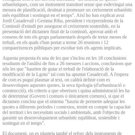
urbanístiques, com un instrument transitori sense que esdevingui una
mesura de planificació, destinat a promoure un creixement urbanístic
més equilibrat i sostingut en el temps". Així ho han explicat avui
Jordi Casadevall i Gemma Riba, president i vicepresidenta de la
Comissió d'estudi per assegurar el creixement sostenible, en la
presentació del dictamen final de la comissió, aprovat amb el
consens de tots els grups parlamentaris després de tretze mesos de
treball, en els quals s'han portat a terme 26 reunions i 12
compareixences públiques per escoltar tots els agents implicats.
Aquesta proposta és una de les que s'inclou en les 18 conclusions
resultants de l'anàlisi de fins a 26 mesures i accions, conclusions que
són les que "haurien de guiar el treball de l'elaboració de la
modificació de la Lgotu" tal com ha apuntat Casadevall. A l'espera
de com es pugui plasmar al text, on caldrà definir com es
desenvolupen aquestes quotes, la seva tipologia (d'urbanització o
construcció), els criteris a que obeeixen i quina administració les ha
de determinar (Govern i comuns o únicament comuns), si que el
dictamen conclou que el sistema "hauria de permetre adequar les
quotes a diferents períodes i contextos, tenint en compte la capacitat
del territori i les necessitats socials i ambientals, amb l'objectiu de
garantir un desenvolupament urbanístic equilibrat, sostenible i
sostingut en el temps".
El document, on es planteja també el reforç dels instruments de