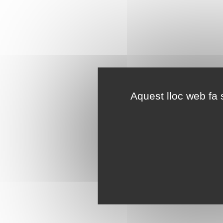
Aquest lloc web fa s