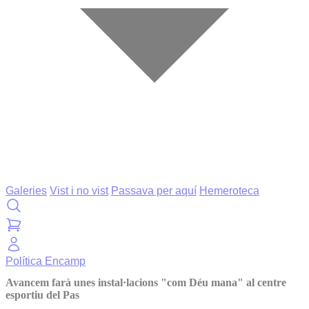
Galeries
Vist i no vist
Passava per aquí
Hemeroteca
Política
Encamp
Avancem farà unes instal·lacions "com Déu mana" al centre
esportiu del Pas