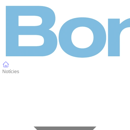
Panell de gestió de galetes
Notícies