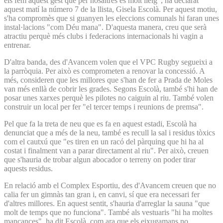
els fem aquest gest que per nosaltres és molt lleig", ha declarat
aquest matí la número 7 de la llista, Gisela Escolà. Per aquest motiu,
s'ha compromès que si guanyen les eleccions comunals hi faran unes
instal·lacions "com Déu mana". D'aquesta manera, creu que serà
atractiu perquè més clubs i federacions internacionals hi vagin a
entrenar.
D'altra banda, des d'Avancem volen que el VPC Rugby segueixi a
la parròquia. Per això es comprometen a renovar la concessió. A
més, consideren que les millores que s'han de fer a Prada de Moles
van més enllà de cobrir les grades. Segons Escolà, també s'hi han de
posar unes xarxes perquè les pilotes no caiguin al riu. També volen
construir un local per fer "el tercer temps i reunions de premsa".
Pel que fa la treta de neu que es fa en aquest estadi, Escolà ha
denunciat que a més de la neu, també es recull la sal i residus tòxics
com el cautxú que "es tiren en un racó del pàrquing que hi ha al
costat i finalment van a parar directament al riu". Per això, creuen
que s'hauria de trobar algun abocador o terreny on poder tirar
aquests residus.
En relació amb el Complex Esportiu, des d'Avancem creuen que no
calia fer un gimnàs tan gran i, en canvi, sí que era necessari fer
d'altres millores. En aquest sentit, s'hauria d'arreglar la sauna "que
molt de temps que no funciona". També als vestuaris "hi ha moltes
mancances", ha dit Escolà, com ara que els eixugamans no