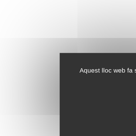
Aquest lloc web fa s