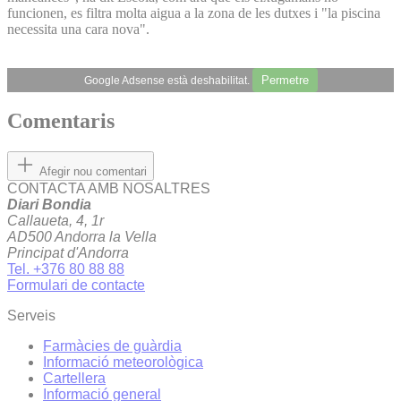
funcionen, es filtra molta aigua a la zona de les dutxes i "la piscina
necessita una cara nova".
Permetre
Google Adsense està deshabilitat.
Comentaris
Afegir nou comentari
CONTACTA AMB NOSALTRES
Diari Bondia
Callaueta, 4, 1r
AD500 Andorra la Vella
Principat d'Andorra
Tel. +376 80 88 88
Formulari de contacte
Serveis
Farmàcies de guàrdia
Informació meteorològica
Cartellera
Informació general