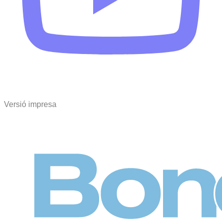
Versió impresa