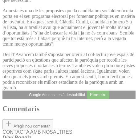
que necessitin.
Aquesta és una de les propostes que la candidatura socialdemòcrata
porta en el seu programa electoral per fomentar polítiques en matèria
de joventut. En aquest sentit, Clàudia Cunill, candidata número 5 a
la llista, ha subratllat avui que actualment el jovent té molta manca
d’oportunitats i “s’ha de buscar la vida i ja no és com abans. Sembla
que tot està més a l’abast perquè hi ha Internet, però a la vegada
tenim menys oportunitats”.
Des d’Avancem també s'aposta per oferir al col·lectiu jove espais de
participació en qüestions que afecten la parròquia per recollir les
seves propostes i portar-les a terme. També es volen promoure pistes
esportives com skate parks i altres instal·lacions. Igualment, volen
obsequiar els joves amb premis. En aquest sentit, han referit que es
podria reconèixer els millors estudiants de la parròquia amb un
guardó.
Permetre
Google Adsense està deshabilitat.
Comentaris
Afegir nou comentari
CONTACTA AMB NOSALTRES
Diari Bondia