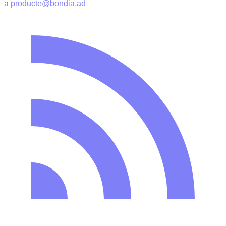
a
producte@bondia.ad