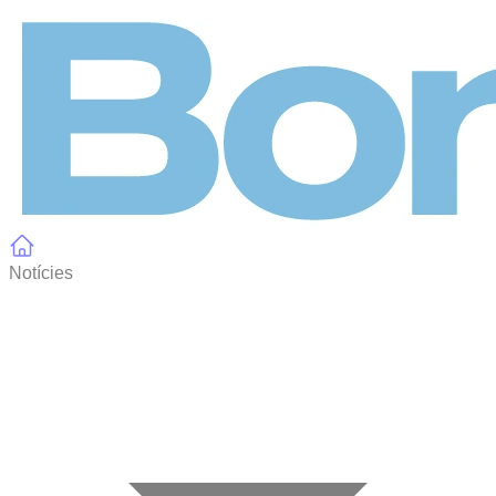
Panell de gestió de galetes
Notícies