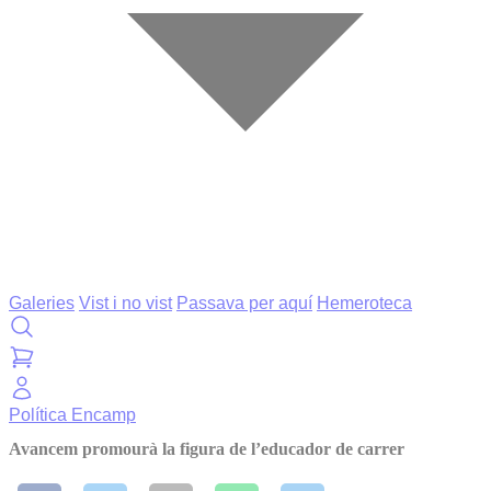
Galeries
Vist i no vist
Passava per aquí
Hemeroteca
Política
Encamp
Avancem promourà la figura de l’educador de carrer