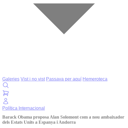
Galeries
Vist i no vist
Passava per aquí
Hemeroteca
Política
Internacional
Barack Obama proposa Alan Solomont com a nou ambaixador
dels Estats Units a Espanya i Andorra