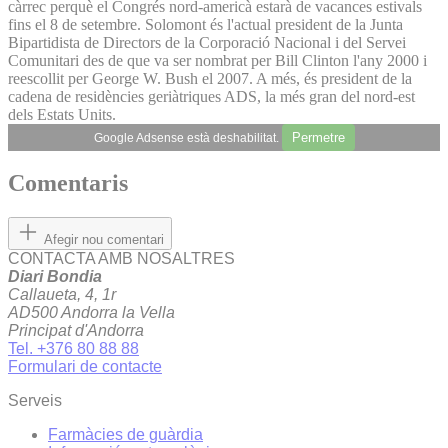
càrrec perquè el Congrés nord-americà estarà de vacances estivals
fins el 8 de setembre. Solomont és l'actual president de la Junta
Bipartidista de Directors de la Corporació Nacional i del Servei
Comunitari des de que va ser nombrat per Bill Clinton l'any 2000 i
reescollit per George W. Bush el 2007. A més, és president de la
cadena de residències geriàtriques ADS, la més gran del nord-est
dels Estats Units.
Permetre
Google Adsense està deshabilitat.
Comentaris
Afegir nou comentari
CONTACTA AMB NOSALTRES
Diari Bondia
Callaueta, 4, 1r
AD500 Andorra la Vella
Principat d'Andorra
Tel. +376 80 88 88
Formulari de contacte
Serveis
Farmàcies de guàrdia