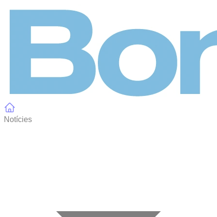
Panell de gestió de galetes
Notícies