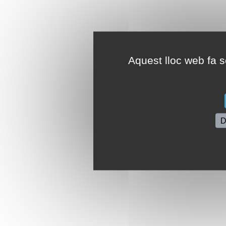
Aquest lloc web fa se
D