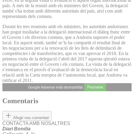
Ferré, en la segona visita d’avaluació d’aquest òrgan internacional al
país. A més de la reunió amb els ministres del Govern, la delegació
també s'ha trobat amb diferents autoritats del país, així com amb
representants dels comuns.
Durant les tres reunions amb els ministres, les autoritats andorranes
han pogut traslladar a la delegació internacional el diàleg franc entre
el Govern i els diversos comuns, que a Andorra suposen el poder
local. En aquest sentit, també se’ls ha compartit el resultat final de
les negociacions per a la renovació de les lleis de delimitació de
competències i de transferències, que es van aprovar el 2018. En la
primera visita de la delegació l’abril del 2017 aquesta qüestió estava
en negociació entre el Govern i els comuns. La visita de la delegació
s’emmarca en el procés d’avaluació de la democràcia local en
relació amb la Carta europea de l’autonomia local, que Andorra va
ratificar el 2011.
Permetre
Google Adsense està deshabilitat.
Comentaris
Afegir nou comentari
CONTACTA AMB NOSALTRES
Diari Bondia