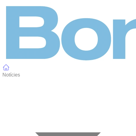
Panell de gestió de galetes
Notícies