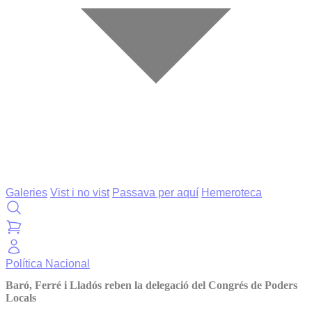
Galeries
Vist i no vist
Passava per aquí
Hemeroteca
Política
Nacional
Baró, Ferré i Lladós reben la delegació del Congrés de Poders
Locals