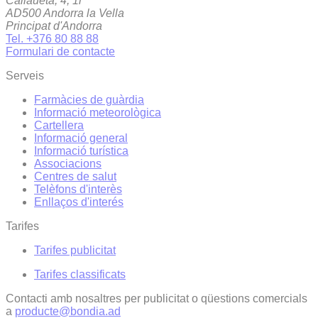
Callaueta, 4, 1r
AD500 Andorra la Vella
Principat d'Andorra
Tel. +376 80 88 88
Formulari de contacte
Serveis
Farmàcies de guàrdia
Informació meteorològica
Cartellera
Informació general
Informació turística
Associacions
Centres de salut
Telèfons d'interès
Enllaços d'interés
Tarifes
Tarifes publicitat
Tarifes classificats
Contacti amb nosaltres per publicitat o qüestions comercials
a
producte@bondia.ad