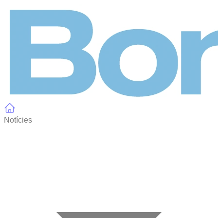
Panell de gestió de galetes
Notícies