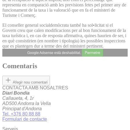
representa en comparació amb les previsions fetes pel primer any de
funcionament de la taxa i la valoració que en fa el ministeri de
Turisme i Comerç.
El conseller general socialdemòcrata també ha sol•licitat si el
Govern creu que calen modificacions per al bon funcionament de la
taxa turística i, en cas de resposta afirmativa, quines haurien de ser, i
en què consistirien (en nombre i tipologia) les possibles inspeccions
que es plantegen dur a terme des del ministeri pertinent.
Permetre
Google Adsense està deshabilitat.
Comentaris
Afegir nou comentari
CONTACTA AMB NOSALTRES
Diari Bondia
Callaueta, 4, 1r
AD500 Andorra la Vella
Principat d'Andorra
Tel. +376 80 88 88
Formulari de contacte
Serveis