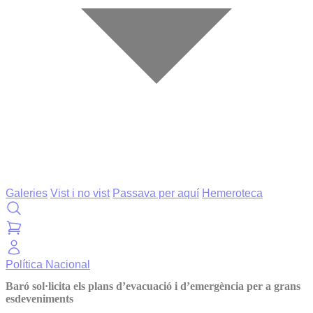
Galeries
Vist i no vist
Passava per aquí
Hemeroteca
Política
Nacional
Baró sol·licita els plans d’evacuació i d’emergència per a grans
esdeveniments