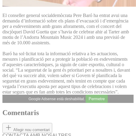
El conseller general socialdemòcrata Pere Baró ha entrat avui una
demanda d’informació sobre els plans d’evacuació i d’emergència
per a esdeveniments amb grans aforaments, com el concert del
discjòquei David Guetta que s’havia de celebrar ahir al Tarter amb
motiu de l’Andorra Mountain Music 2024 i amb una previsió de
més de 10.000 assistents.
Baró ha sol·licitat tota la informació relativa a les actuacions,
mesures i planificació per a protegir la població en esdeveniments
d’aquestes característiques, ja siguin de caire esportiu, cultural o
social. “La seguretat de la gent és prioritari per a nosaltres i, davant
del què va succeir ahir, volem saber si Govern té planificada la
seguretat en grans esdeveniment, més tenint en compte que cada
vegada l’executiu aposta per aquest tipus de celebracions i volem
estar segurs que es fan amb totes les condicions necessàries”.
Permetre
Google Adsense està deshabilitat.
Comentaris
Afegir nou comentari
CONTACTA AMB NOSALTRES