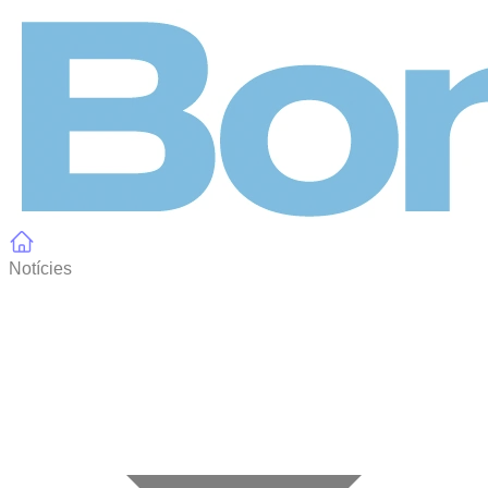
Panell de gestió de galetes
Notícies