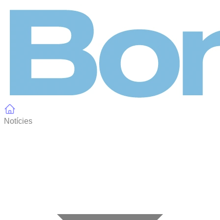
Panell de gestió de galetes
Notícies