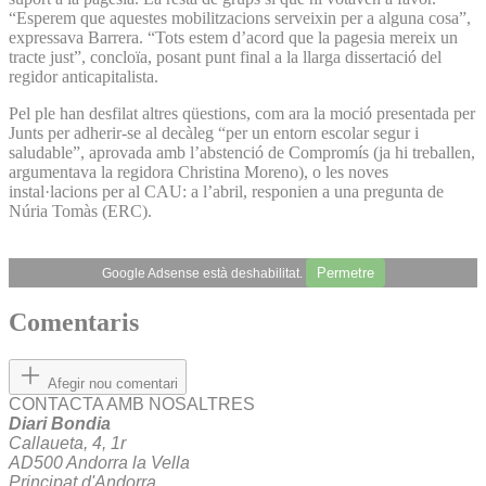
“Esperem que aquestes mobilitzacions serveixin per a alguna cosa”,
expressava Barrera. “Tots estem d’acord que la pagesia mereix un
tracte just”, concloïa, posant punt final a la llarga dissertació del
regidor anticapitalista.
Pel ple han desfilat altres qüestions, com ara la moció presentada per
Junts per adherir-se al decàleg “per un entorn escolar segur i
saludable”, aprovada amb l’abstenció de Compromís (ja hi treballen,
argumentava la regidora Christina Moreno), o les noves
instal·lacions per al CAU: a l’abril, responien a una pregunta de
Núria Tomàs (ERC).
Permetre
Google Adsense està deshabilitat.
Comentaris
Afegir nou comentari
CONTACTA AMB NOSALTRES
Diari Bondia
Callaueta, 4, 1r
AD500 Andorra la Vella
Principat d'Andorra