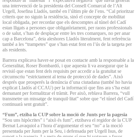
respondre al “malestar” i “expectativa negativa” que havia generat
una intervenció de la presidenta del Consell Comarcal de l’Alt
Urgell, Josefina Lladós, també en l’últim ple de l’ens. “Cal prioritzar
criteris que no siguin la residència, sinó el concepte de mobilitat
local obligada, per recordar que els descomptes al túnel del Cadí
estan lligats a persones que obligatòriament, per raons professionals
o de salut, s’han de desplaçar entre les tres comarques, no per anar
cap a Barcelona”, deia aleshores Lladós literalment, fent referència
també a les “trampetes” que s’han estat fent en l’ús de la targeta per
als residents.
Barrera explicava haver-se posat en contacte amb la responsable a la
Generalitat, Roser Bombardó, i que aquesta li va assegurar que la
revisió que estan fent dels requisits per accedir a la gratuïtat se
circumscriu “estrictament al tema de protecció de dades”. Això
després que prosperés la denúncia d’una ciutadana (també ho havia
explicat Lladós al CCAU) per la informació que fins ara s’ha estat
demanant per formalitzar el tràmit. Per això, reblava Barrera, “vull
transmetre un missatge de tranquil·litat” sobre que “el túnel del Cadí
continuarà sent gratuït”.
“Fum”, etziba la CUP sobre la moció de Junts per la pagesia
“Sou uns hipòcrites” i “això és fum”, etzibava el regidor de la CUP
Bernat Lavaquiol a l’hora d’argumentar el seu “no” a la moció
presentada per Junts per la Seu, i defensada per Urgell Isus, de
suport a la pagesia. La resta de grups sí que hi votaven a favor.