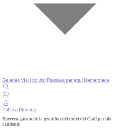
Galeries
Vist i no vist
Passava per aquí
Hemeroteca
Política
Pirineus
Barrera garanteix la gratuïtat del túnel del Cadí per als
residents