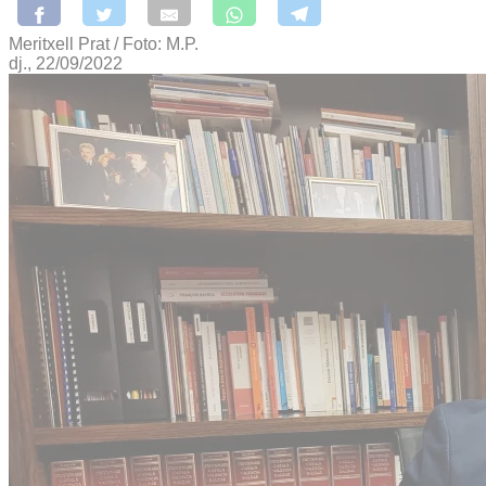
Meritxell Prat / Foto: M.P.
dj., 22/09/2022