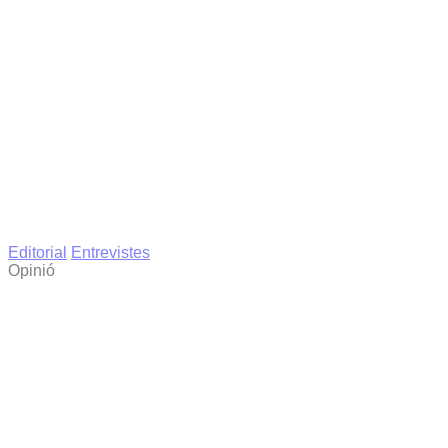
Editorial
Entrevistes
Opinió