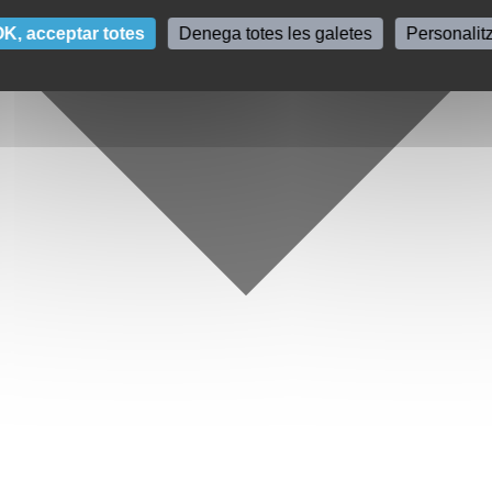
K, acceptar totes
Denega totes les galetes
Personalit