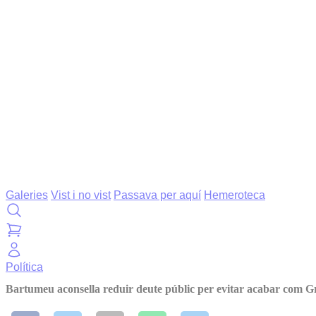
Galeries
Vist i no vist
Passava per aquí
Hemeroteca
Política
Bartumeu aconsella reduir deute públic per evitar acabar com G