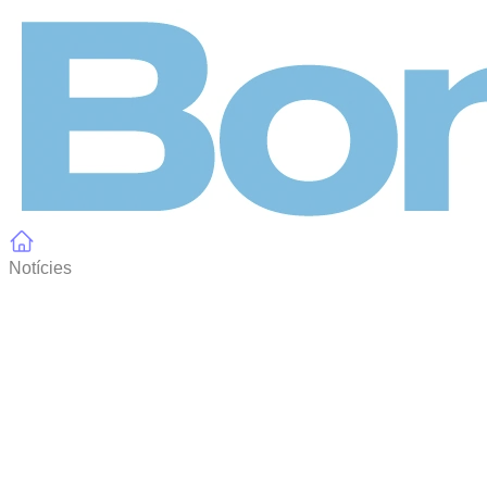
Panell de gestió de galetes
Notícies