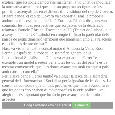
explicar que els socialdemòcrates mantenen la voluntat de modificar
la normativa actual, tot i que aquesta proposta no figura en les
prioritats assenyalades en el discurs d’investidura del cap de Govern.
D’altra banda, el cap de Govern va exposar a Haas la proposta
andorrana d’acostament a la Unió Europea. Els dos dirigents van
comentar les noves perspectives que sorgeixen de la declaració
relativa a l’article 7 bis del Tractat de la UE (Tractat de Lisboa), que
assenyala que la UE “...tindrà en compte la situació particular dels
països de petita dimensió territorial que mantenen amb ella relacions
específiques de proximitat.”
Hass va visitar també la cònsol major d’Andorra la Vella, Rosa
Ferrer. Després de la trobada, la secretària general de la
Internacional Socialista de Dones va exposar que Ferrer “és un
exemple i un model a seguir per a totes les dones del país” i es va
mostrar convençuda que “les dones avançaran molt en aquest país
amb cònsols com ella”.
Per la seva banda, Ferrer també va elogiar la tasca de la secretària
general de la Internacional Socialista per la igualtat de les dones. La
cònsol va concloure que un dels problemes que hi ha a Andorra és
que les dones “no acaben d’implicar-se” en la vida política i va
afegir que és important que ho facin per avançar en determinats
aspectes.
Permetre
Google Adsense està deshabilitat.