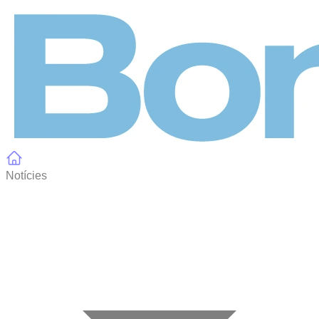
Panell de gestió de galetes
Notícies