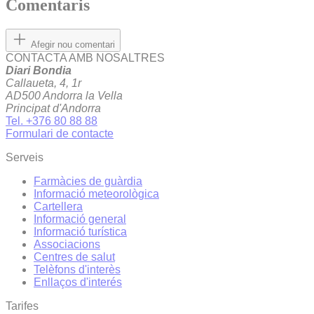
Comentaris
Afegir nou comentari
CONTACTA AMB NOSALTRES
Diari Bondia
Callaueta, 4, 1r
AD500 Andorra la Vella
Principat d'Andorra
Tel. +376 80 88 88
Formulari de contacte
Serveis
Farmàcies de guàrdia
Informació meteorològica
Cartellera
Informació general
Informació turística
Associacions
Centres de salut
Telèfons d'interès
Enllaços d'interés
Tarifes