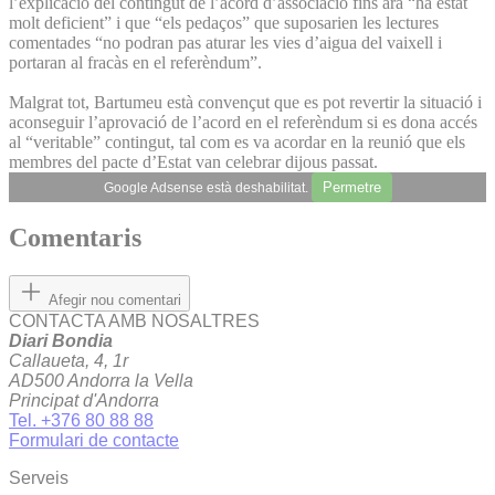
l’explicació del contingut de l’acord d’associació fins ara “ha estat
molt deficient” i que “els pedaços” que suposarien les lectures
comentades “no podran pas aturar les vies d’aigua del vaixell i
portaran al fracàs en el referèndum”.
Malgrat tot, Bartumeu està convençut que es pot revertir la situació i
aconseguir l’aprovació de l’acord en el referèndum si es dona accés
al “veritable” contingut, tal com es va acordar en la reunió que els
membres del pacte d’Estat van celebrar dijous passat.
Permetre
Google Adsense està deshabilitat.
Comentaris
Afegir nou comentari
CONTACTA AMB NOSALTRES
Diari Bondia
Callaueta, 4, 1r
AD500 Andorra la Vella
Principat d'Andorra
Tel. +376 80 88 88
Formulari de contacte
Serveis