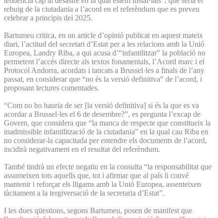
tendència cap al desastre en la qual estem instal·lats”, que seria el
rebuig de la ciutadania a l’acord en el referèndum que es preveu
celebrar a principis del 2025.
Bartumeu critica, en un article d’opinió publicat en aquest mateix
diari, l’actitud del secretari d’Estat per a les relacions amb la Unió
Europea, Landry Riba, a qui acusa d’“infantilitzar” la població no
permetent l’accés directe als textos fonamentals, l’Acord marc i el
Protocol Andorra, acordats i tancats a Brussel·les a finals de l’any
passat, en considerar que “no és la versió definitiva” de l’acord, i
proposant lectures comentades.
“Com no ho hauria de ser [la versió definitiva] si és la que es va
acordar a Brussel·les el 6 de desembre?”, es pregunta l’excap de
Govern, que considera que “la manca de respecte que constitueix la
inadmissible infantilització de la ciutadania” en la qual cau Riba en
no considerar-la capacitada per entendre els documents de l’acord,
incidirà negativament en el resultat del referèndum.
També tindrà un efecte negatiu en la consulta “la responsabilitat que
assumeixen tots aquells que, tot i afirmar que al país li convé
mantenir i reforçar els lligams amb la Unió Europea, assenteixen
tàcitament a la tergiversació de la secretaria d’Estat”.
I les dues qüestions, segons Bartumeu, posen de manifest que