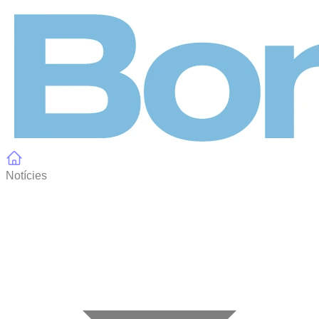
Panell de gestió de galetes
Notícies