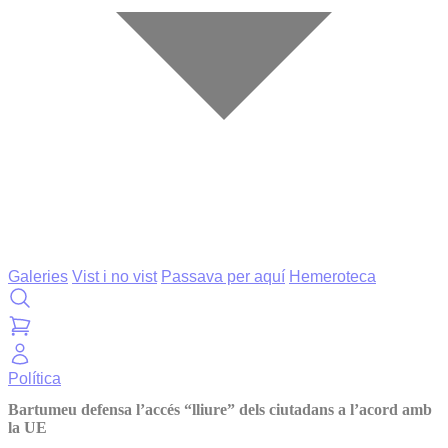
Galeries
Vist i no vist
Passava per aquí
Hemeroteca
Política
Bartumeu defensa l’accés “lliure” dels ciutadans a l’acord amb
la UE