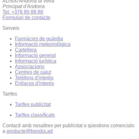
AD500 Andorra la Vella
Principat d'Andorra
Tel. +376 80 88 88
Formulari de contacte
Serveis
Farmàcies de guàrdia
Informació meteorològica
Cartellera
Informació general
Informació turística
Associacions
Centres de salut
Telèfons d'interès
Enllaços d'interés
Tarifes
Tarifes publicitat
Tarifes classificats
Contacti amb nosaltres per publicitat o qüestions comercials
a
producte@bondia.ad