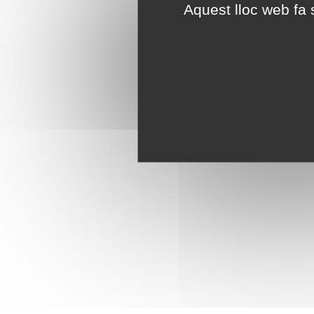
Aquest lloc web fa s