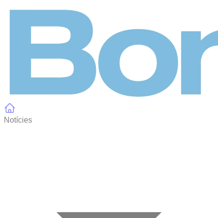
Panell de gestió de galetes
Notícies