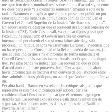
líder de Socialdemocràcia i Progrés (SDP) va lamentar que “fa un
mes que fem debats nominalistes” sobre el tipus d’acord signat entre
les dues parts però “els contractes segueixen amagats a sota de la
taula”. Bartumeu va explicar que com a representant polític no pot
estar seguint pels mitjans de comunicació com es contradiuen el
Govern i el Consell Superior de la Justícia “de dimecres a dijous”.
En aquest sentit va destacar que el president del Consell Superior de
la Justícia (CSJ), Enric Casadevall, va explicar dijous passat que
l’executiu ha signat amb el Govern navarrès un conveni
internacional per obtenir el seu sistema informàtic de gestió
processal, un fet que, segons va assenyalar Bartumeu, evidencia que
no ha respectat ni la Constitució ni la llei en matèria de tractats, ja
que aquesta indica que s’ha d’informar de forma immediata el
Consell General dels tractats internacionals, acció que no ha tingut
lloc. Per altra banda va indicar que Casadevall cal que es posi
d’acord amb el ministre portaveu, Jordi Cinca, que un dia abans
havia informat que es tractava d’un conveni de col·laboració entre
dues administracions públiques, un acord que Andorra no pot fer, va
dir.
Per altra banda, Bartumeu va reiterar les crítiques als perills que
representa el sistema d’informatització adoptat per a la
confidencialitat i fins i tot va indicar que els temors s’agreugen
després que Casadevall exposés que s’està dissenyant un pla de
seguretat. Això “mentre totes les dades van des de la Batllia a
Navarra. Anar i tornar”.