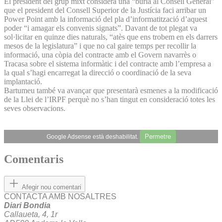
El president del grup mixt considera una “burla al Consell General”
que el president del Consell Superior de la Justícia faci arribar un
Power Point amb la informació del pla d’informatització d’aquest
poder “i amagar els convenis signats”. Davant de tot plegat va
sol·licitar en quinze dies naturals, “atès que ens trobem en els darrers
mesos de la legislatura” i que no cal gaire temps per recollir la
informació, una còpia del contracte amb el Govern navarrès o
Tracasa sobre el sistema informàtic i del contracte amb l’empresa a
la qual s’hagi encarregat la direcció o coordinació de la seva
implantació.
Bartumeu també va avançar que presentarà esmenes a la modificació
de la Llei de l’IRPF perquè no s’han tingut en consideració totes les
seves observacions.
Permetre
Google Adsense està deshabilitat.
Comentaris
Afegir nou comentari
CONTACTA AMB NOSALTRES
Diari Bondia
Callaueta, 4, 1r