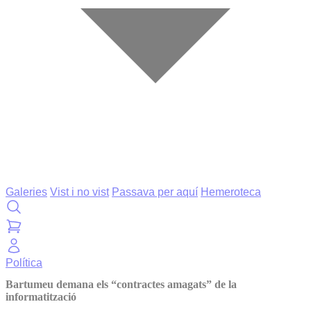
Galeries
Vist i no vist
Passava per aquí
Hemeroteca
Política
Bartumeu demana els “contractes amagats” de la
informatització