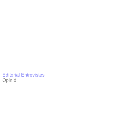
Editorial
Entrevistes
Opinió