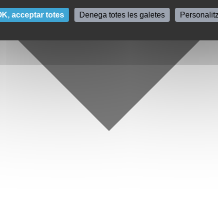
K, acceptar totes
Denega totes les galetes
Personalit