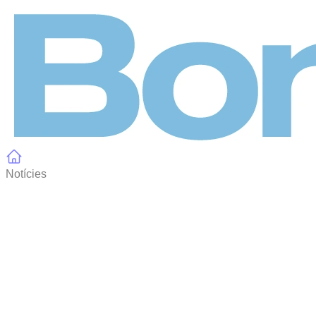
Panell de gestió de galetes
Notícies