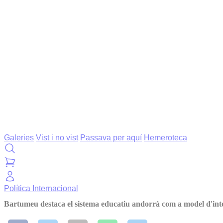
Galeries
Vist i no vist
Passava per aquí
Hemeroteca
Política
Internacional
Bartumeu destaca el sistema educatiu andorrà com a model d'inte