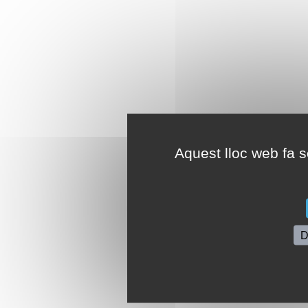
Aquest lloc web fa se
D