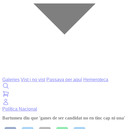
Galeries
Vist i no vist
Passava per aquí
Hemeroteca
Política
Nacional
Bartumeu diu que 'ganes de ser candidat no en tinc cap ni una'