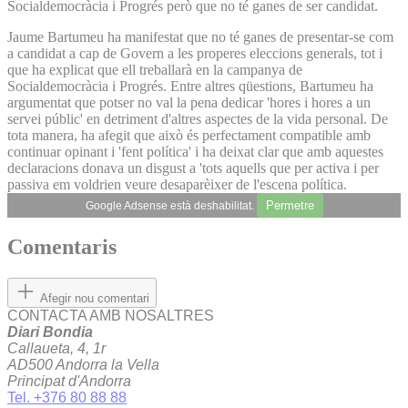
Socialdemocràcia i Progrés però que no té ganes de ser candidat.
Jaume Bartumeu ha manifestat que no té ganes de presentar-se com
a candidat a cap de Govern a les properes eleccions generals, tot i
que ha explicat que ell treballarà en la campanya de
Socialdemocràcia i Progrés. Entre altres qüestions, Bartumeu ha
argumentat que potser no val la pena dedicar 'hores i hores a un
servei públic' en detriment d'altres aspectes de la vida personal. De
tota manera, ha afegit que això és perfectament compatible amb
continuar opinant i 'fent política' i ha deixat clar que amb aquestes
declaracions donava un disgust a 'tots aquells que per activa i per
passiva em voldrien veure desaparèixer de l'escena política.
Permetre
Google Adsense està deshabilitat.
Comentaris
Afegir nou comentari
CONTACTA AMB NOSALTRES
Diari Bondia
Callaueta, 4, 1r
AD500 Andorra la Vella
Principat d'Andorra
Tel. +376 80 88 88