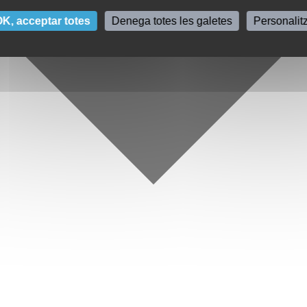
K, acceptar totes
Denega totes les galetes
Personalit