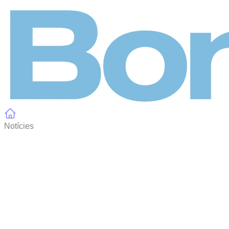
Panell de gestió de galetes
Notícies