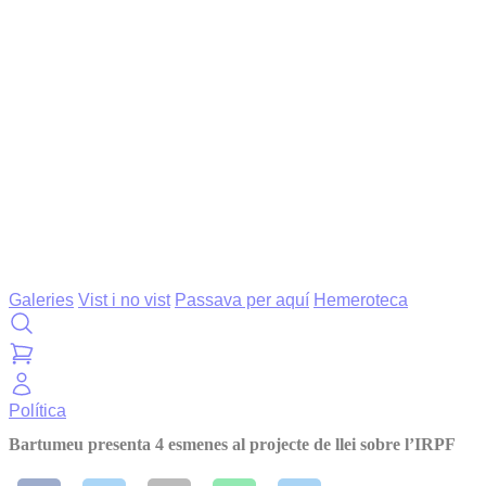
Galeries
Vist i no vist
Passava per aquí
Hemeroteca
Política
Bartumeu presenta 4 esmenes al projecte de llei sobre l’IRPF