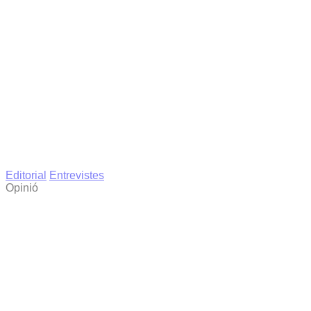
Editorial
Entrevistes
Opinió